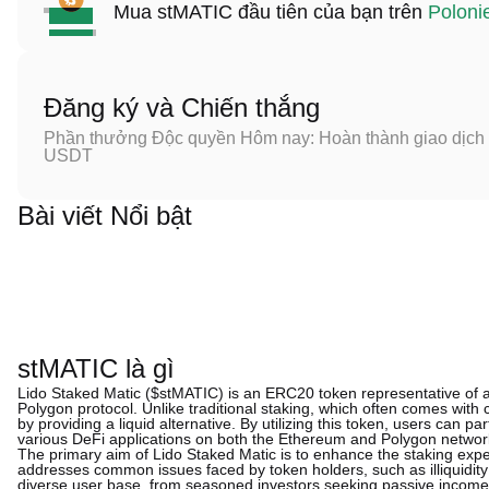
Mua stMATIC đầu tiên của bạn trên
Poloni
Đăng ký và Chiến thắng
Phần thưởng Độc quyền Hôm nay: Hoàn thành giao dịch đ
USDT
Bài viết Nổi bật
stMATIC là gì
Lido Staked Matic ($stMATIC) is an ERC20 token representative of a 
Polygon protocol. Unlike traditional staking, which often comes with
by providing a liquid alternative. By utilizing this token, users can part
various DeFi applications on both the Ethereum and Polygon networ
The primary aim of Lido Staked Matic is to enhance the staking expe
addresses common issues faced by token holders, such as illiquidity 
diverse user base, from seasoned investors seeking passive income