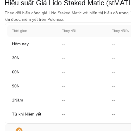
Hiệu suất Giá Lido Staked Matic (stMAT
Theo dõi biến động giá Lido Staked Matic với hiển thị biểu đồ trong
khi được niêm yết trên Poloniex.
Thời gian
Thay đổi
Thay đổi%
Hôm nay
--
--
30N
--
--
60N
--
--
90N
--
--
1Năm
--
--
Từ khi Niêm yết
--
--