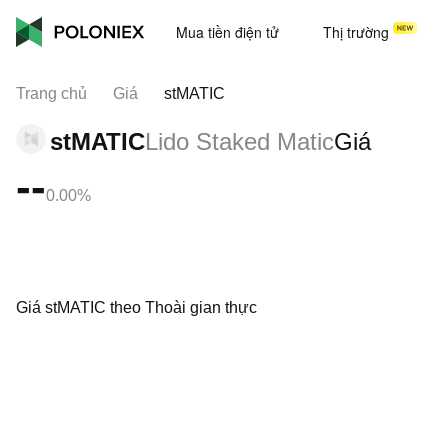
Mua tiền điện tử
Thị trường
Trang chủ
Giá
stMATIC
stMATIC
Lido Staked Matic
Giá
--
0.00%
Giá stMATIC theo Thoài gian thực