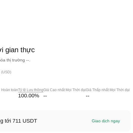
i gian thực
óa thị trường --.
h (USD)
g Hoàn toàn
Tỷ lệ Lưu thông
Giá Cao nhất Mọi Thời đại
Giá Thấp nhất Mọi Thời đại
100.00
%
--
--
ng tới 711 USDT
Giao dịch ngay