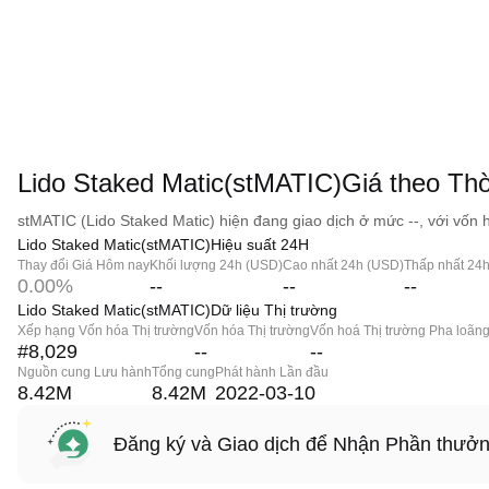
Lido Staked Matic(stMATIC)Giá theo Thờ
stMATIC (Lido Staked Matic) hiện đang giao dịch ở mức --, với vốn h
Lido Staked Matic(stMATIC)Hiệu suất 24H
Thay đổi Giá Hôm nay
Khối lượng 24h (USD)
Cao nhất 24h (USD)
Thấp nhất 24
0.00%
--
--
--
Lido Staked Matic(stMATIC)Dữ liệu Thị trường
Xếp hạng Vốn hóa Thị trường
Vốn hóa Thị trường
Vốn hoá Thị trường Pha loãn
#8,029
--
--
Nguồn cung Lưu hành
Tổng cung
Phát hành Lần đầu
8.42M
8.42M
2022-03-10
Đăng ký và Giao dịch để Nhận Phần thưở