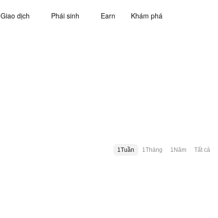
Giao dịch
Phái sinh
Earn
Khám phá
1Tuần
1Tháng
1Năm
Tất cả