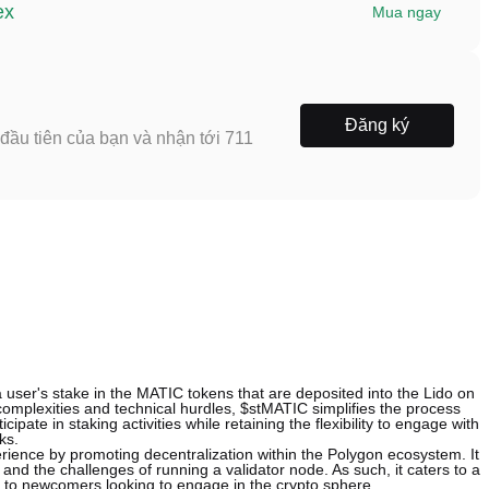
ex
Mua ngay
Đăng ký
ầu tiên của bạn và nhận tới 711
user's stake in the MATIC tokens that are deposited into the Lido on
 complexities and technical hurdles, $stMATIC simplifies the process
icipate in staking activities while retaining the flexibility to engage with
ks.
rience by promoting decentralization within the Polygon ecosystem. It
and the challenges of running a validator node. As such, it caters to a
 to newcomers looking to engage in the crypto sphere.