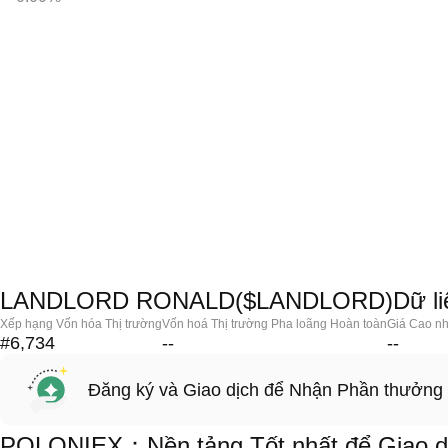
LANDLORD RONALD($LANDLORD)Dữ liệu
Xếp hạng Vốn hóa Thị trường
Vốn hoá Thị trường Pha loãng Hoàn toàn
Giá Cao nh
#6,734
--
--
Đăng ký và Giao dịch để Nhận Phần thưởng
POLONIEX：Nền tảng Tốt nhất để Giao