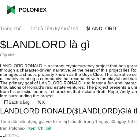
Trang chủ
Tất cả Tiền kỹ thuật số
$LANDLORD
$LANDLORD là gì
Cập nhật:
LANDLORD RONALD is a vibrant cryptocurrency project that has garner
through a character-driven narrative. At the heart of this project lies 
manages a chaotic property known as the Boys Club. This narrative ser
ultimately creating a community that resonates with the playful and sat
The primary goal of LANDLORD RONALD is to foster a fun and interacti
tribulations of Ronald's real estate ventures. The project presents a u
from his eclectic tenants—characters that include Brett, Pepe, Andy, 
lore surrounding the project.
Sách trắng
X
LANDLORD RONALD($LANDLORD)Giá theo
Theo dõi biến động giá với hiển thị biểu đồ trong 1 ngày, 30 ngày, 60 
trên Poloniex.
Xem Chi tiết
--
0.00%