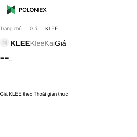
Trang chủ
Giá
KLEE
KLEE
KleeKai
Giá
--
--
Giá KLEE theo Thoài gian thực