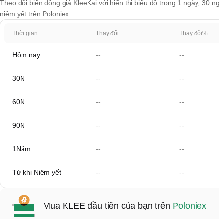
Theo dõi biến động giá KleeKai với hiển thị biểu đồ trong 1 ngày, 30 n
niêm yết trên Poloniex.
Thời gian
Thay đổi
Thay đổi%
Hôm nay
--
--
30N
--
--
60N
--
--
90N
--
--
1Năm
--
--
Từ khi Niêm yết
--
--
Mua KLEE đầu tiên của bạn trên
Poloniex