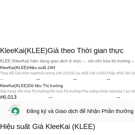
KleeKai(KLEE)Giá theo Thời gian thực
KLEE (KleeKai) hiện đang giao dịch ở mức --, với vốn hóa thị trường --
KleeKai(KLEE)Hiệu suất 24H
Thay đổi Giá Hôm nay
Khối lượng 24h (USD)
Cao nhất 24h (USD)
Thấp nhất 24h (
--
--
--
--
KleeKai(KLEE)Dữ liệu Thị trường
Xếp hạng Vốn hóa Thị trường
Vốn hoá Thị trường Pha loãng Hoàn toàn
Giá Cao nh
#6,013
--
--
Đăng ký và Giao dịch để Nhận Phần thưởng
Hiệu suất Giá KleeKai (KLEE)