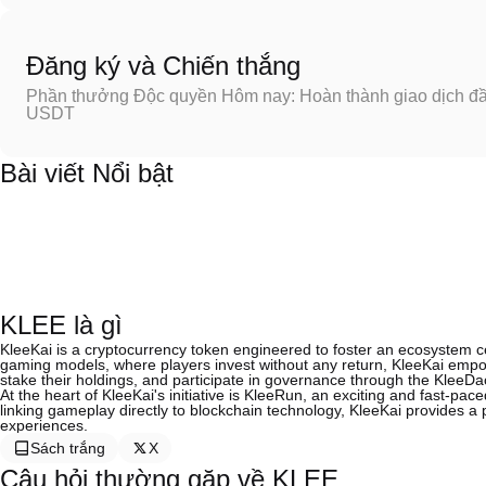
Đăng ký và Chiến thắng
Phần thưởng Độc quyền Hôm nay: Hoàn thành giao dịch đầu
USDT
Bài viết Nổi bật
KLEE là gì
KleeKai is a cryptocurrency token engineered to foster an ecosystem c
gaming models, where players invest without any return, KleeKai empow
stake their holdings, and participate in governance through the KleeD
At the heart of KleeKai's initiative is KleeRun, an exciting and fast-p
linking gameplay directly to blockchain technology, KleeKai provides a 
experiences.
Sách trắng
X
Câu hỏi thường gặp về KLEE