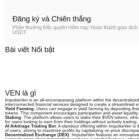
Đăng ký và Chiến thắng
Phần thưởng Độc quyền Hôm nay: Hoàn thành giao dịch đ
USDT
Bài viết Nổi bật
VEN là gì
ImpulseVen is an all-encompassing platform within the decentralized f
interconnected financial services designed to create a streamlined e
Yield Farming
: Users can engage in yield farming by depositing thei
tokens. This component encourages participation and asset liquidity.
Staking
: The platform allows users to stake their $VEN tokens, which
for users looking to earn from their holdings without actively trading.
AI Arbitrage Trading Bot
: A standout offering within ImpulseVen is 
of users, aiming to maximize profits by capitalizing on price discrep
Decentralized Exchange (DEX)
: ImpulseVen features an innovative