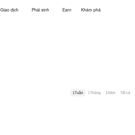
Giao dịch
Phái sinh
Earn
Khám phá
1Tuần
1Tháng
1Năm
Tất cả