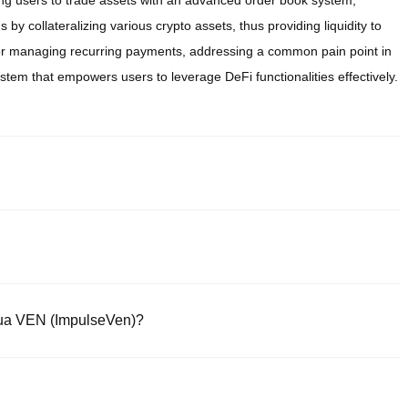
ing users to trade assets with an advanced order book system,
by collateralizing various crypto assets, thus providing liquidity to
 for managing recurring payments, addressing a common pain point in
tem that empowers users to leverage DeFi functionalities effectively.
 và đáng tin cậy nhất để mua ImpulseVen. Những sàn giao dịch này
à nhiều công cụ giao dịch đa dạng để đơn giản hóa việc giao dịch. Ví
bao gồm VEN, và cung cấp phí giao dịch cạnh tranh.
cùng Poloniex, nền tảng an toàn và trực quan. Bắt đầu giao dịch VEN
mua VEN (ImpulseVen)?
oin (ví dụ: USDT) ngay lập tức.
 bởi cơ chế lưu ký.