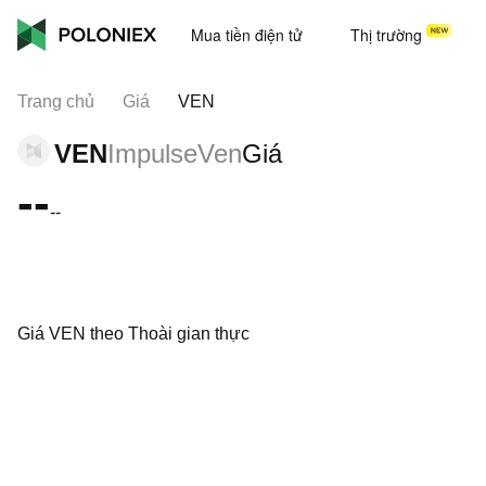
Mua tiền điện tử
Thị trường
Trang chủ
Giá
VEN
VEN
ImpulseVen
Giá
--
--
Giá VEN theo Thoài gian thực