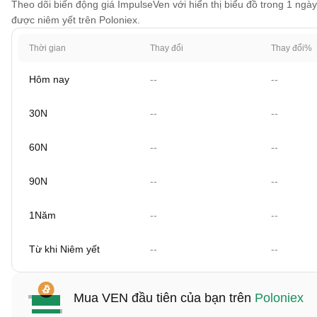
Theo dõi biến động giá ImpulseVen với hiển thị biểu đồ trong 1 ngày
được niêm yết trên Poloniex.
Thời gian
Thay đổi
Thay đổi%
Hôm nay
--
--
30N
--
--
60N
--
--
90N
--
--
1Năm
--
--
Từ khi Niêm yết
--
--
Mua VEN đầu tiên của bạn trên
Poloniex