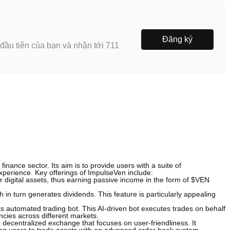
Đăng ký
ầu tiên của bạn và nhận tới 711
inance sector. Its aim is to provide users with a suite of
xperience. Key offerings of ImpulseVen include:
r digital assets, thus earning passive income in the form of $VEN
 in turn generates dividends. This feature is particularly appealing
its automated trading bot. This AI-driven bot executes trades on behalf
ancies across different markets.
 decentralized exchange that focuses on user-friendliness. It