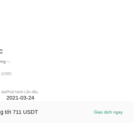
c
ng --.
h (USD)
 đại
Phát hành Lần đầu
2021-03-24
ng tới 711 USDT
Giao dịch ngay