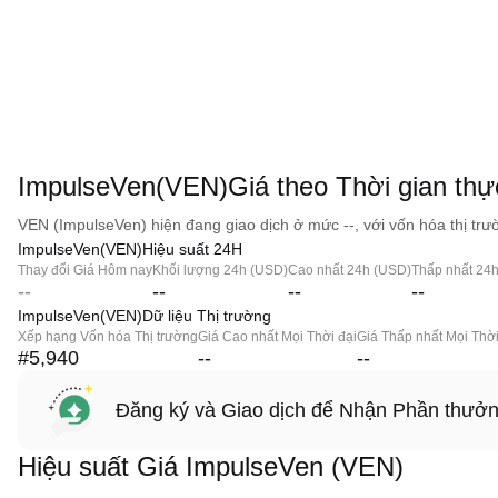
ImpulseVen(VEN)Giá theo Thời gian thự
VEN (ImpulseVen) hiện đang giao dịch ở mức --, với vốn hóa thị trườ
ImpulseVen(VEN)Hiệu suất 24H
Thay đổi Giá Hôm nay
Khối lượng 24h (USD)
Cao nhất 24h (USD)
Thấp nhất 24
--
--
--
--
ImpulseVen(VEN)Dữ liệu Thị trường
Xếp hạng Vốn hóa Thị trường
Giá Cao nhất Mọi Thời đại
Giá Thấp nhất Mọi Thời
#5,940
--
--
Đăng ký và Giao dịch để Nhận Phần thưở
Hiệu suất Giá ImpulseVen (VEN)