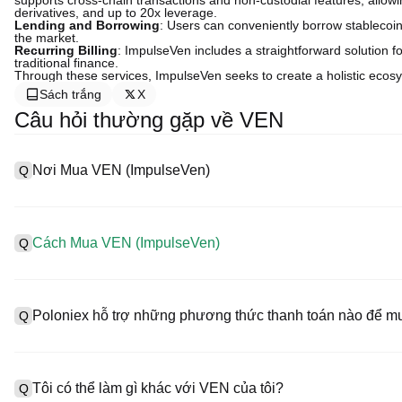
supports cross-chain transactions and non-custodial features, allow
derivatives, and up to 20x leverage.
Lending and Borrowing
: Users can conveniently borrow stablecoins 
the market.
Recurring Billing
: ImpulseVen includes a straightforward solution
traditional finance.
Through these services, ImpulseVen seeks to create a holistic ecosys
Sách trắng
X
Câu hỏi thường gặp về VEN
Nơi Mua VEN (ImpulseVen)
Q
A
Sàn giao dịch tập trung (CEX) là một trong những cách dễ dàng
cung cấp giao diện thân thiện với người dùng, thanh khoản cao v
Cách Mua VEN (ImpulseVen)
Q
dụ: Poloniex hỗ trợ giao dịch nhiều tiền kỹ thuật số khác nhau, 
Mua ImpulseVen trên CEX như sau:
A
Bắt đầu hành trình tiền kỹ thuật số của bạn chỉ trong bốn bước 
1. Tạo tài khoản và hoàn thành xác minh KYC.
(ImpulseVen) và nhiều loại tài sản kỹ thuật số chất lượng cao.
Poloniex hỗ trợ những phương thức thanh toán nào để 
Q
2. Nạp tiền vào tài khoản bằng tiền pháp định và tiền kỹ thuật số.
3. Tìm kiếm VEN.
4. Đặt lệnh thị trường/giới hạn để mua.
A
Poloniex hỗ trợ:
1) Thẻ Tín dụng/Ghi nợ (như Visa và Mastercard) để mua stablec
Tôi có thể làm gì khác với VEN của tôi?
Q
2) Giao dịch P2P để mua USDT từ người dùng khác, được bảo vệ