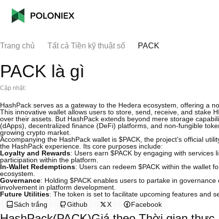
Trang chủ
Tất cả Tiền kỹ thuật số
PACK
PACK là gì
Cập nhật:
HashPack serves as a gateway to the Hedera ecosystem, offering a non-
This innovative wallet allows users to store, send, receive, and stake 
over their assets. But HashPack extends beyond mere storage capabilitie
(dApps), decentralized finance (DeFi) platforms, and non-fungible toke
growing crypto market.
Accompanying the HashPack wallet is $PACK, the project’s official utility
the HashPack experience. Its core purposes include:
Loyalty and Rewards
: Users earn $PACK by engaging with services li
participation within the platform.
In-Wallet Redemptions
: Users can redeem $PACK within the wallet for 
ecosystem.
Governance
: Holding $PACK enables users to partake in governance d
involvement in platform development.
Future Utilities
: The token is set to facilitate upcoming features and 
Sách trắng
Github
X
Facebook
HashPack(PACK)Giá theo Thời gian thực