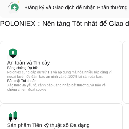
Đăng ký và Giao dịch để Nhận Phần thưởng
POLONIEX：Nền tảng Tốt nhất để Giao d
An toàn và Tin cậy
Bằng chứng Dự trữ
Poloniex cung cấp dự trữ 1:1 và áp dụng mã hóa nhiều lớp cùng ví
ngoại tuyến để đảm bảo an ninh và rút 100% tài sản của bạn.
Bảo mật Tài khoản
Xác thực đa yếu tố, cảnh báo đăng nhập bất thường, và bảo vệ
chống chiếm đoạt cookie
Sản phẩm Tiền kỹ thuật số Đa dạng