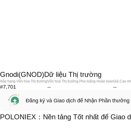
Gnodi(GNOD)Dữ liệu Thị trường
Xếp hạng Vốn hóa Thị trường
Vốn hoá Thị trường Pha loãng Hoàn toàn
Giá Cao nh
#7,701
--
--
Đăng ký và Giao dịch để Nhận Phần thưởng
POLONIEX：Nền tảng Tốt nhất để Giao d