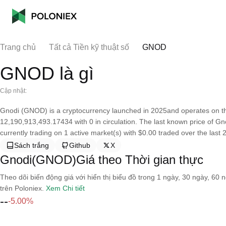
Trang chủ
Tất cả Tiền kỹ thuật số
GNOD
GNOD là gì
Cập nhật:
Gnodi (GNOD) is a cryptocurrency launched in 2025and operates on th
12,190,913,493.17434 with 0 in circulation. The last known price of Gno
currently trading on 1 active market(s) with $0.00 traded over the last 
Sách trắng
Github
X
Gnodi(GNOD)Giá theo Thời gian thực
Theo dõi biến động giá với hiển thị biểu đồ trong 1 ngày, 30 ngày, 60 
trên Poloniex.
Xem Chi tiết
--
-5.00%