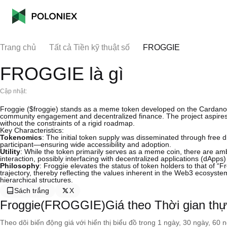
Trang chủ
Tất cả Tiền kỹ thuật số
FROGGIE
FROGGIE là gì
Cập nhật:
Froggie ($froggie) stands as a meme token developed on the Cardano b
community engagement and decentralized finance. The project aspires to 
without the constraints of a rigid roadmap.
Key Characteristics:
Tokenomics
: The initial token supply was disseminated through free d
participant—ensuring wide accessibility and adoption.
Utility
: While the token primarily serves as a meme coin, there are ambi
interaction, possibly interfacing with decentralized applications (dApp
Philosophy
: Froggie elevates the status of token holders to that of “Fr
trajectory, thereby reflecting the values inherent in the Web3 ecosyst
hierarchical structures.
Sách trắng
X
Froggie(FROGGIE)Giá theo Thời gian th
Theo dõi biến động giá với hiển thị biểu đồ trong 1 ngày, 30 ngày, 60 