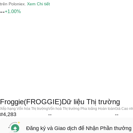
trên Poloniex.
Xem Chi tiết
--
+1.00%
Froggie(FROGGIE)Dữ liệu Thị trường
Xếp hạng Vốn hóa Thị trường
Vốn hoá Thị trường Pha loãng Hoàn toàn
Giá Cao nh
#4,283
--
--
Đăng ký và Giao dịch để Nhận Phần thưởng