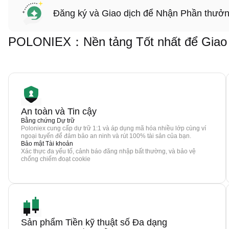
Đăng ký và Giao dịch để Nhận Phần thưở
POLONIEX：Nền tảng Tốt nhất để Giao 
An toàn và Tin cậy
Bằng chứng Dự trữ
Poloniex cung cấp dự trữ 1:1 và áp dụng mã hóa nhiều lớp cùng ví
ngoại tuyến để đảm bảo an ninh và rút 100% tài sản của bạn.
Bảo mật Tài khoản
Xác thực đa yếu tố, cảnh báo đăng nhập bất thường, và bảo vệ
chống chiếm đoạt cookie
Sản phẩm Tiền kỹ thuật số Đa dạng