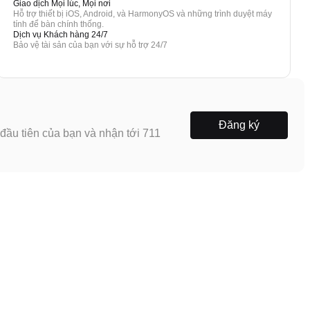
Giao dịch Mọi lúc, Mọi nơi
Hỗ trợ thiết bị iOS, Android, và HarmonyOS và những trình duyệt máy
tính để bàn chính thống.
Dịch vụ Khách hàng 24/7
Bảo vệ tài sản của bạn với sự hỗ trợ 24/7
Đăng ký
ầu tiên của bạn và nhận tới 711