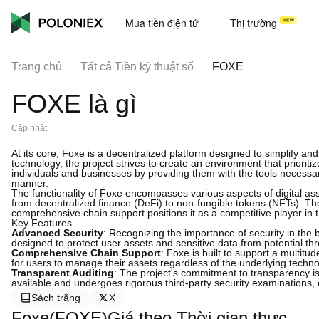
Mua tiền điện tử
Thị trường
Trang chủ
Tất cả Tiền kỹ thuật số
FOXE
FOXE là gì
Cập nhật:
At its core, Foxe is a decentralized platform designed to simplify an
technology, the project strives to create an environment that prioriti
individuals and businesses by providing them with the tools necessar
manner.
The functionality of Foxe encompasses various aspects of digital as
from decentralized finance (DeFi) to non-fungible tokens (NFTs). T
comprehensive chain support positions it as a competitive player in 
Key Features
Advanced Security
: Recognizing the importance of security in the
designed to protect user assets and sensitive data from potential thr
Comprehensive Chain Support
: Foxe is built to support a multit
for users to manage their assets regardless of the underlying techno
Transparent Auditing
: The project's commitment to transparency is 
available and undergoes rigorous third-party security examinations, 
Sách trắng
X
Foxe(FOXE)Giá theo Thời gian thực