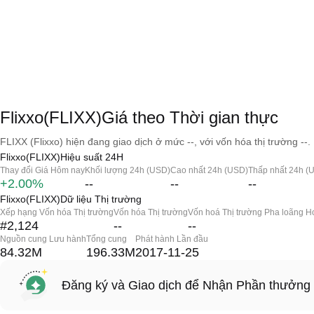
Flixxo(FLIXX)Giá theo Thời gian thực
FLIXX (Flixxo) hiện đang giao dịch ở mức --, với vốn hóa thị trường --.
Flixxo(FLIXX)Hiệu suất 24H
Thay đổi Giá Hôm nay
Khối lượng 24h (USD)
Cao nhất 24h (USD)
Thấp nhất 24h (
+2.00%
--
--
--
Flixxo(FLIXX)Dữ liệu Thị trường
Xếp hạng Vốn hóa Thị trường
Vốn hóa Thị trường
Vốn hoá Thị trường Pha loãng H
#2,124
--
--
Nguồn cung Lưu hành
Tổng cung
Phát hành Lần đầu
84.32M
196.33M
2017-11-25
Đăng ký và Giao dịch để Nhận Phần thưởng