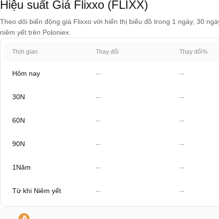
Hiệu suất Giá Flixxo (FLIXX)
Theo dõi biến động giá Flixxo với hiển thị biểu đồ trong 1 ngày, 30 ng
niêm yết trên Poloniex.
Thời gian
Thay đổi
Thay đổi%
Hôm nay
--
--
30N
--
--
60N
--
--
90N
--
--
1Năm
--
--
Từ khi Niêm yết
--
--