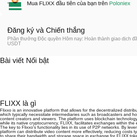
Mua FLIXX đầu tiên của bạn trên
Poloniex
Đăng ký và Chiến thắng
Phần thưởng Độc quyền Hôm nay: Hoàn thành giao dịch đầu
USDT
Bài viết Nổi bật
FLIXX là gì
Flixxo is an innovative platform that allows for the decentralized distri
which typically necessitate intermediaries such as broadcasters and ho
content creators and viewers. The platform uses blockchain technology t
while its native cryptocurrency, FLIXX, facilitates exchanges within the
The key to Flixxo's functionality lies in its use of P2P networks. By le
platform can distribute video content more effectively, reducing costs t
to share their bandwidth and storage space in exchange for FLIXX toke