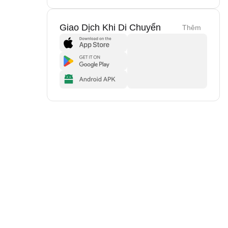
Giao Dịch Khi Di Chuyển
Thêm