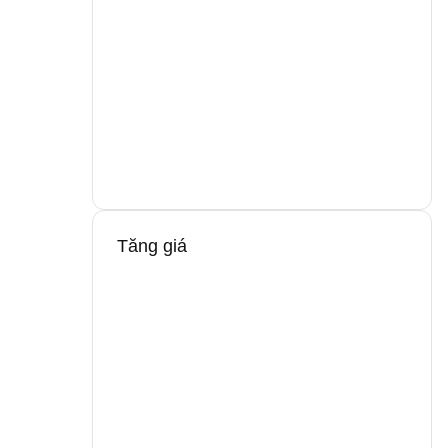
Tăng giá