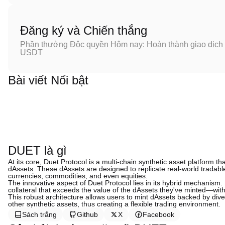
Đăng ký và Chiến thắng
Phần thưởng Độc quyền Hôm nay: Hoàn thành giao dịch đ
USDT
Bài viết Nổi bật
DUET là gì
At its core, Duet Protocol is a multi-chain synthetic asset platform tha
dAssets. These dAssets are designed to replicate real-world tradabl
currencies, commodities, and even equities.
The innovative aspect of Duet Protocol lies in its hybrid mechanism
collateral that exceeds the value of the dAssets they've minted—with 
This robust architecture allows users to mint dAssets backed by diver
other synthetic assets, thus creating a flexible trading environment.
Sách trắng
Github
X
Facebook