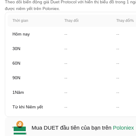
Theo dõi biến động giá Duet Protocol với hiển thị biểu đồ trong 1 ng
được niêm yết trên Poloniex.
Thời gian
Thay đổi
Thay đổi%
Hôm nay
--
--
30N
--
--
60N
--
--
90N
--
--
1Năm
--
--
Từ khi Niêm yết
--
--
Mua DUET đầu tiên của bạn trên
Poloniex