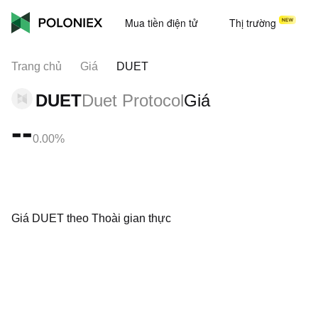
Mua tiền điện tử
Thị trường
Trang chủ
Giá
DUET
DUET
Duet Protocol
Giá
--
0.00%
Giá DUET theo Thoài gian thực