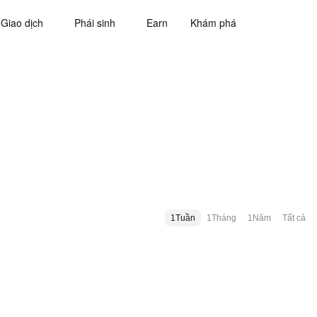
Giao dịch
Phái sinh
Earn
Khám phá
1Tuần
1Tháng
1Năm
Tất cả