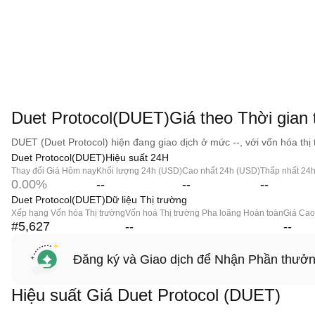
Duet Protocol(DUET)Giá theo Thời gian 
DUET (Duet Protocol) hiện đang giao dịch ở mức --, với vốn hóa thị 
Duet Protocol(DUET)Hiệu suất 24H
Thay đổi Giá Hôm nay
Khối lượng 24h (USD)
Cao nhất 24h (USD)
Thấp nhất 24
0.00%
--
--
--
Duet Protocol(DUET)Dữ liệu Thị trường
Xếp hạng Vốn hóa Thị trường
Vốn hoá Thị trường Pha loãng Hoàn toàn
Giá Cao
#5,627
--
--
Đăng ký và Giao dịch để Nhận Phần thưở
Hiệu suất Giá Duet Protocol (DUET)