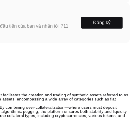
Đăng ký
ầu tiên của bạn và nhận tới 711
t facilitates the creation and trading of synthetic assets referred to as
e assets, encompassing a wide array of categories such as fiat
. By combining over-collateralization—where users must deposit
algorithmic pegging, the platform ensures both stability and liquidity.
se collateral types, including cryptocurrencies, various tokens, and