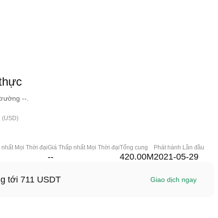
thực
trường --.
h (USD)
 nhất Mọi Thời đại
Giá Thấp nhất Mọi Thời đại
Tổng cung
Phát hành Lần đầu
--
420.00M
2021-05-29
ng tới 711 USDT
Giao dịch ngay