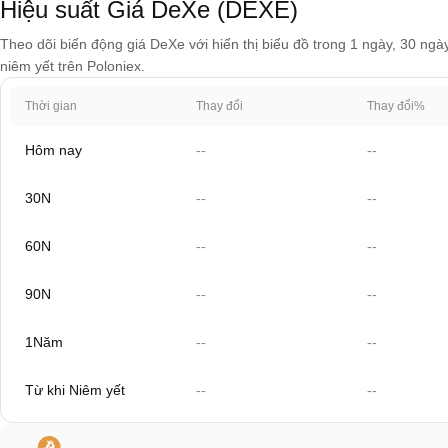
Hiệu suất Giá DeXe (DEXE)
Theo dõi biến động giá DeXe với hiển thị biểu đồ trong 1 ngày, 30 ngà
niêm yết trên Poloniex.
Thời gian
Thay đổi
Thay đổi%
Hôm nay
--
--
30N
--
--
60N
--
--
90N
--
--
1Năm
--
--
Từ khi Niêm yết
--
--