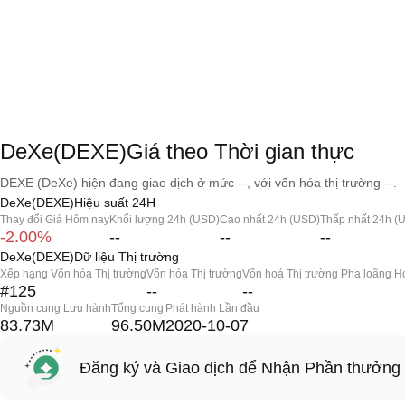
DeXe(DEXE)Giá theo Thời gian thực
DEXE (DeXe) hiện đang giao dịch ở mức --, với vốn hóa thị trường --.
DeXe(DEXE)Hiệu suất 24H
Thay đổi Giá Hôm nay
Khối lượng 24h (USD)
Cao nhất 24h (USD)
Thấp nhất 24h (
-2.00%
--
--
--
DeXe(DEXE)Dữ liệu Thị trường
Xếp hạng Vốn hóa Thị trường
Vốn hóa Thị trường
Vốn hoá Thị trường Pha loãng H
#125
--
--
Nguồn cung Lưu hành
Tổng cung
Phát hành Lần đầu
83.73M
96.50M
2020-10-07
Đăng ký và Giao dịch để Nhận Phần thưởng