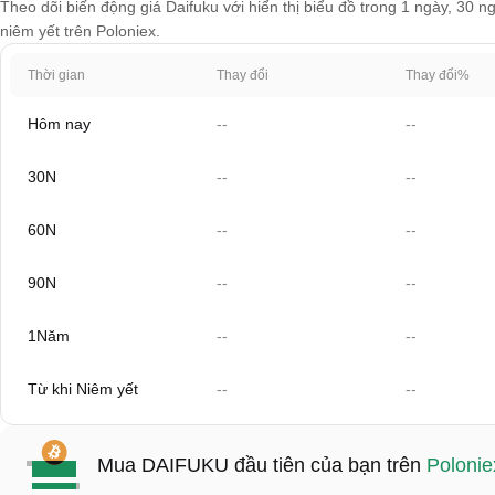
Theo dõi biến động giá Daifuku với hiển thị biểu đồ trong 1 ngày, 30 n
niêm yết trên Poloniex.
Thời gian
Thay đổi
Thay đổi%
Hôm nay
--
--
30N
--
--
60N
--
--
90N
--
--
1Năm
--
--
Từ khi Niêm yết
--
--
Mua DAIFUKU đầu tiên của bạn trên
Polonie