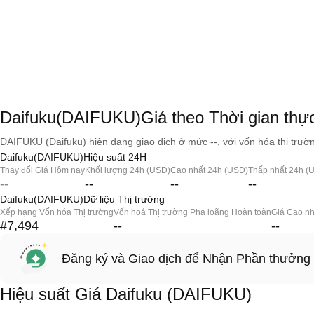
Daifuku(DAIFUKU)Giá theo Thời gian thự
DAIFUKU (Daifuku) hiện đang giao dịch ở mức --, với vốn hóa thị trườn
Daifuku(DAIFUKU)Hiệu suất 24H
Thay đổi Giá Hôm nay
Khối lượng 24h (USD)
Cao nhất 24h (USD)
Thấp nhất 24h (
--
--
--
--
Daifuku(DAIFUKU)Dữ liệu Thị trường
Xếp hạng Vốn hóa Thị trường
Vốn hoá Thị trường Pha loãng Hoàn toàn
Giá Cao nh
#7,494
--
--
Đăng ký và Giao dịch để Nhận Phần thưởng
Hiệu suất Giá Daifuku (DAIFUKU)