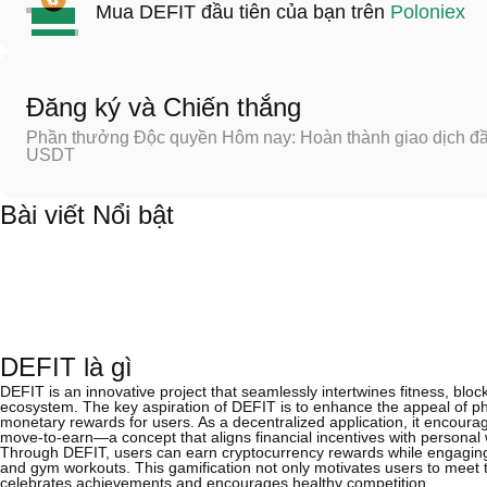
Mua DEFIT đầu tiên của bạn trên
Poloniex
Đăng ký và Chiến thắng
Phần thưởng Độc quyền Hôm nay: Hoàn thành giao dịch đầu
USDT
Bài viết Nổi bật
DEFIT là gì
DEFIT is an innovative project that seamlessly intertwines fitness, bl
ecosystem. The key aspiration of DEFIT is to enhance the appeal of phy
monetary rewards for users. As a decentralized application, it encoura
move-to-earn—a concept that aligns financial incentives with personal 
Through DEFIT, users can earn cryptocurrency rewards while engaging in
and gym workouts. This gamification not only motivates users to meet t
celebrates achievements and encourages healthy competition.