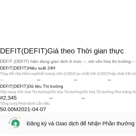
DEFIT(DEFIT)Giá theo Thời gian thực
DEFIT (DEFIT) hiện đang giao dịch ở mức --, với vốn hóa thị trường --
DEFIT(DEFIT)Hiệu suất 24H
Thay đổi Giá Hôm nay
Khối lượng 24h (USD)
Cao nhất 24h (USD)
Thấp nhất 24h (
--
--
--
--
DEFIT(DEFIT)Dữ liệu Thị trường
Xếp hạng Vốn hóa Thị trường
Vốn hóa Thị trường
Vốn hoá Thị trường Pha loãng H
#2,345
--
--
Tổng cung
Phát hành Lần đầu
50.00M
2021-04-07
Đăng ký và Giao dịch để Nhận Phần thưởng