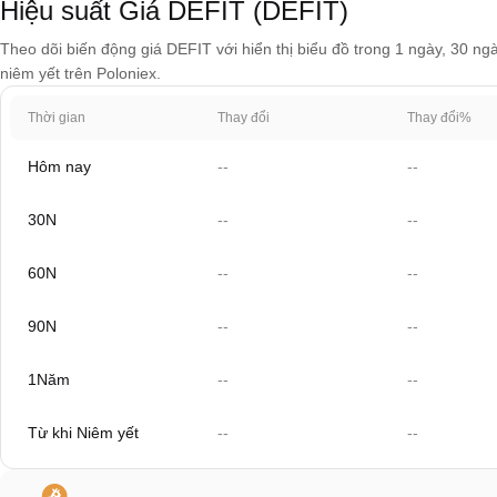
Hiệu suất Giá DEFIT (DEFIT)
Theo dõi biến động giá DEFIT với hiển thị biểu đồ trong 1 ngày, 30 ng
niêm yết trên Poloniex.
Thời gian
Thay đổi
Thay đổi%
Hôm nay
--
--
30N
--
--
60N
--
--
90N
--
--
1Năm
--
--
Từ khi Niêm yết
--
--