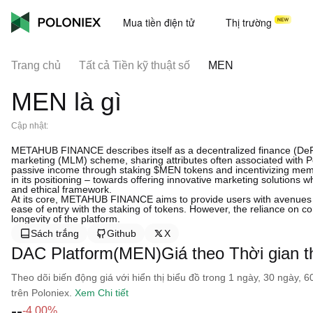
Mua tiền điện tử
Thị trường
Trang chủ
Tất cả Tiền kỹ thuật số
MEN
MEN là gì
Cập nhật:
METAHUB FINANCE describes itself as a decentralized finance (DeFi)
marketing (MLM) scheme, sharing attributes often associated with Po
passive income through staking $MEN tokens and incentivizing member
in its positioning – towards offering innovative marketing solutions w
and ethical framework.
At its core, METAHUB FINANCE aims to provide users with avenues f
ease of entry with the staking of tokens. However, the reliance on c
longevity of the platform.
Sách trắng
Github
X
DAC Platform(MEN)Giá theo Thời gian t
Theo dõi biến động giá với hiển thị biểu đồ trong 1 ngày, 30 ngày, 
trên Poloniex.
Xem Chi tiết
--
-4.00%