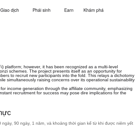
Giao dịch
Phái sinh
Earn
Khám phá
 platform; however, it has been recognized as a multi-level
nzi schemes. The project presents itself as an opportunity for
s to recruit new participants into the fold. This relays a dichotomy
hile simultaneously raising concerns over its operational sustainability
or income generation through the affiliate community, emphasizing
onstant recruitment for success may pose dire implications for the
hực
60 ngày, 90 ngày, 1 năm, và khoảng thời gian kể từ khi được niêm yết