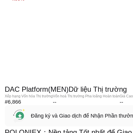
DAC Platform(MEN)Dữ liệu Thị trường
Xếp hạng Vốn hóa Thị trường
Vốn hoá Thị trường Pha loãng Hoàn toàn
Giá Cao
#6,866
--
--
Đăng ký và Giao dịch để Nhận Phần thưở
POLONIEX：Nền tảng Tốt nhất để Giao 