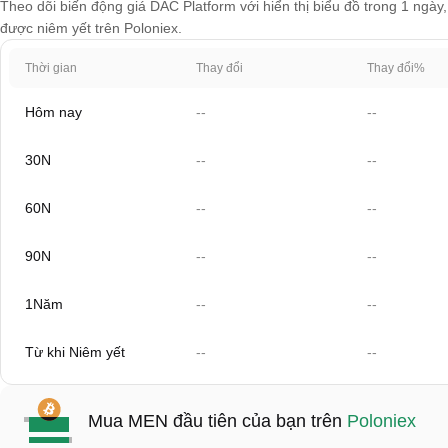
Theo dõi biến động giá DAC Platform với hiển thị biểu đồ trong 1 ngày,
được niêm yết trên Poloniex.
Thời gian
Thay đổi
Thay đổi%
Hôm nay
--
--
30N
--
--
60N
--
--
90N
--
--
1Năm
--
--
Từ khi Niêm yết
--
--
Mua MEN đầu tiên của bạn trên
Poloniex