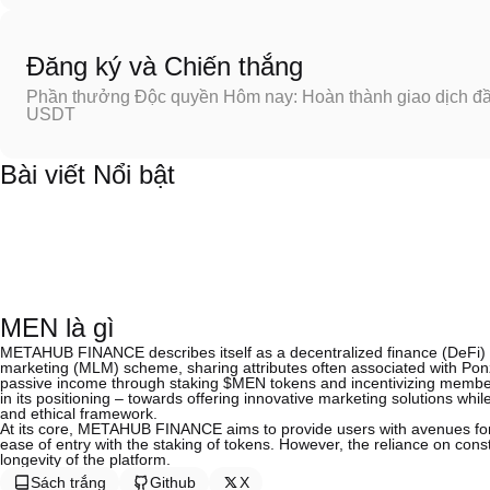
Đăng ký và Chiến thắng
Phần thưởng Độc quyền Hôm nay: Hoàn thành giao dịch đầu
USDT
Bài viết Nổi bật
MEN là gì
METAHUB FINANCE describes itself as a decentralized finance (DeFi) p
marketing (MLM) scheme, sharing attributes often associated with Ponzi
passive income through staking $MEN tokens and incentivizing members 
in its positioning – towards offering innovative marketing solutions whil
and ethical framework.
At its core, METAHUB FINANCE aims to provide users with avenues for
ease of entry with the staking of tokens. However, the reliance on cons
longevity of the platform.
Sách trắng
Github
X