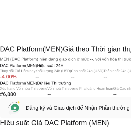
DAC Platform(MEN)Giá theo Thời gian th
MEN (DAC Platform) hiện đang giao dịch ở mức --, với vốn hóa thị trườ
DAC Platform(MEN)Hiệu suất 24H
Thay đổi Giá Hôm nay
Khối lượng 24h (USD)
Cao nhất 24h (USD)
Thấp nhất 24h (
-4.00%
--
--
--
DAC Platform(MEN)Dữ liệu Thị trường
Xếp hạng Vốn hóa Thị trường
Vốn hoá Thị trường Pha loãng Hoàn toàn
Giá Cao nh
#6,880
--
--
Đăng ký và Giao dịch để Nhận Phần thưởng
Hiệu suất Giá DAC Platform (MEN)