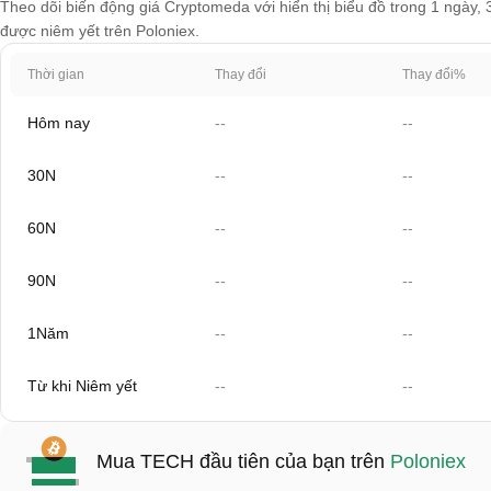
Theo dõi biến động giá Cryptomeda với hiển thị biểu đồ trong 1 ngày, 
được niêm yết trên Poloniex.
Thời gian
Thay đổi
Thay đổi%
Hôm nay
--
--
30N
--
--
60N
--
--
90N
--
--
1Năm
--
--
Từ khi Niêm yết
--
--
Mua TECH đầu tiên của bạn trên
Poloniex