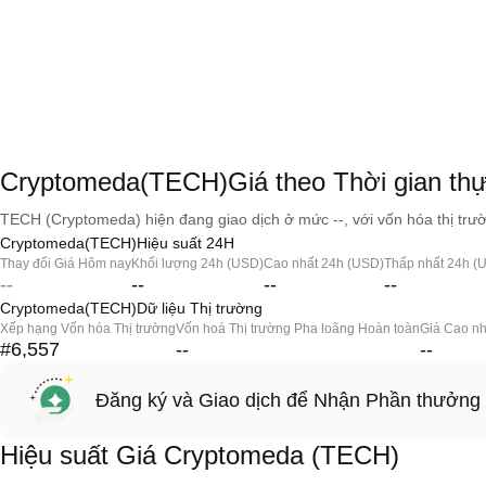
Cryptomeda(TECH)Giá theo Thời gian th
TECH (Cryptomeda) hiện đang giao dịch ở mức --, với vốn hóa thị trườ
Cryptomeda(TECH)Hiệu suất 24H
Thay đổi Giá Hôm nay
Khối lượng 24h (USD)
Cao nhất 24h (USD)
Thấp nhất 24h (
--
--
--
--
Cryptomeda(TECH)Dữ liệu Thị trường
Xếp hạng Vốn hóa Thị trường
Vốn hoá Thị trường Pha loãng Hoàn toàn
Giá Cao nh
#6,557
--
--
Đăng ký và Giao dịch để Nhận Phần thưởng
Hiệu suất Giá Cryptomeda (TECH)