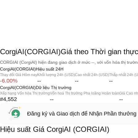
CorgiAI(CORGIAI)Giá theo Thời gian thự
CORGIAI (CorgiAI) hiện đang giao dịch ở mức --, với vốn hóa thị trường
CorgiAI(CORGIAI)Hiệu suất 24H
Thay đổi Giá Hôm nay
Khối lượng 24h (USD)
Cao nhất 24h (USD)
Thấp nhất 24h (
-6.00%
--
--
--
CorgiAI(CORGIAI)Dữ liệu Thị trường
Xếp hạng Vốn hóa Thị trường
Vốn hoá Thị trường Pha loãng Hoàn toàn
Giá Cao nh
#4,552
--
--
Đăng ký và Giao dịch để Nhận Phần thưởng
Hiệu suất Giá CorgiAI (CORGIAI)