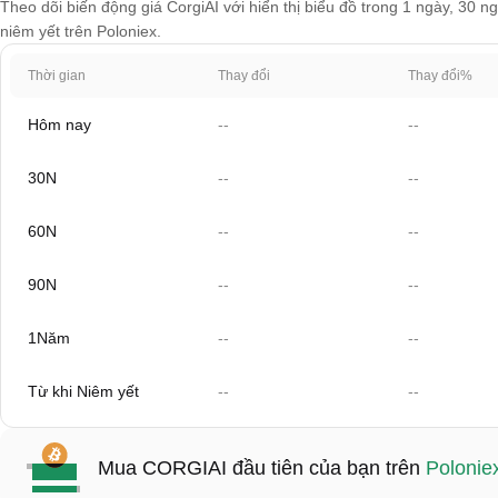
Theo dõi biến động giá CorgiAI với hiển thị biểu đồ trong 1 ngày, 30 n
niêm yết trên Poloniex.
Thời gian
Thay đổi
Thay đổi%
Hôm nay
--
--
30N
--
--
60N
--
--
90N
--
--
1Năm
--
--
Từ khi Niêm yết
--
--
Mua CORGIAI đầu tiên của bạn trên
Polonie