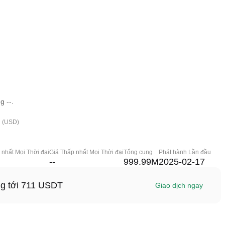
g --.
h (USD)
 nhất Mọi Thời đại
Giá Thấp nhất Mọi Thời đại
Tổng cung
Phát hành Lần đầu
--
999.99M
2025-02-17
ng tới 711 USDT
Giao dịch ngay