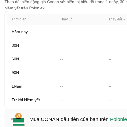
Theo dõi biến động giá Conan với hiển thị biểu đồ trong 1 ngày, 30 
niêm yết trên Poloniex.
Thời gian
Thay đổi
Thay đổi%
Hôm nay
--
--
30N
--
--
60N
--
--
90N
--
--
1Năm
--
--
Từ khi Niêm yết
--
--
Mua CONAN đầu tiên của bạn trên
Poloni