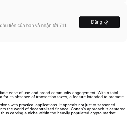
Đăng ký
ầu tiên của bạn và nhận tới 711
litate ease of use and broad community engagement. With a total
na for its absence of transaction taxes, a feature intended to promote
ions with practical applications. It appeals not just to seasoned
nto the world of decentralized finance. Conan’s approach is centered
 thus carving a niche within the heavily populated crypto market.