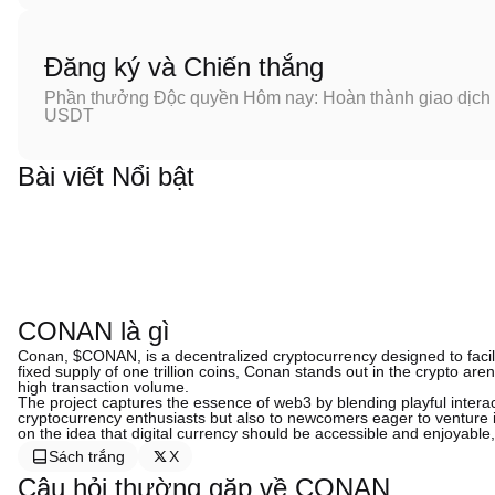
Đăng ký và Chiến thắng
Phần thưởng Độc quyền Hôm nay: Hoàn thành giao dịch đ
USDT
Bài viết Nổi bật
CONAN là gì
Conan, $CONAN, is a decentralized cryptocurrency designed to faci
fixed supply of one trillion coins, Conan stands out in the crypto are
high transaction volume.
The project captures the essence of web3 by blending playful interact
cryptocurrency enthusiasts but also to newcomers eager to venture i
on the idea that digital currency should be accessible and enjoyable,
Sách trắng
X
Câu hỏi thường gặp về CONAN