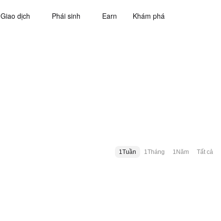
Giao dịch
Phái sinh
Earn
Khám phá
1Tuần
1Tháng
1Năm
Tất cả