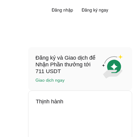
Đăng nhập
Đăng ký ngay
Đăng ký và Giao dịch để
Nhận Phần thưởng tới
711 USDT
Giao dịch ngay
Thịnh hành