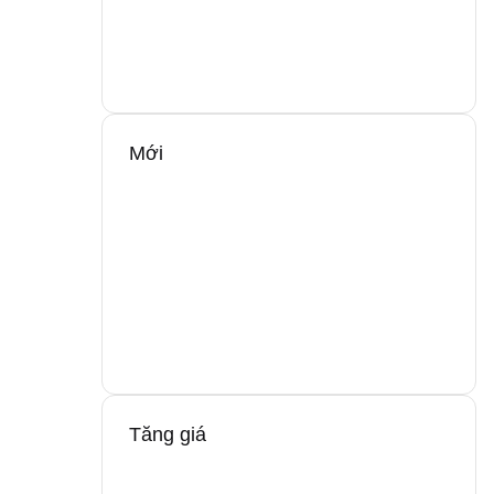
Mới
Tăng giá