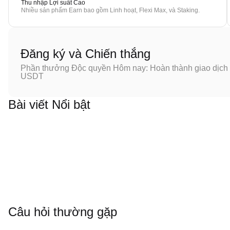
Thu nhập Lợi suất Cao
Nhiều sản phẩm Earn bao gồm Linh hoạt, Flexi Max, và Staking.
Đăng ký và Chiến thắng
Phần thưởng Độc quyền Hôm nay: Hoàn thành giao dịch đ
USDT
Bài viết Nổi bật
Câu hỏi thường gặp