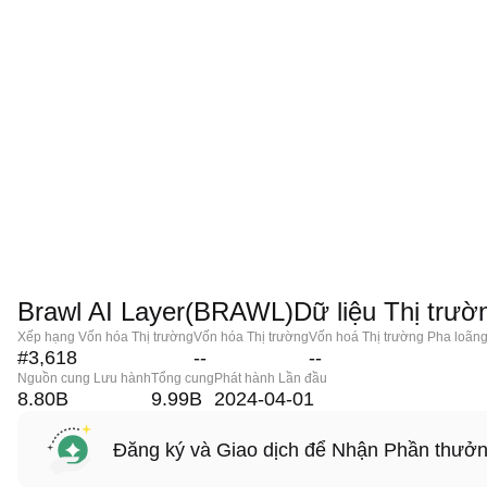
Brawl AI Layer(BRAWL)Dữ liệu Thị trườ
Xếp hạng Vốn hóa Thị trường
Vốn hóa Thị trường
Vốn hoá Thị trường Pha loãn
#3,618
--
--
Nguồn cung Lưu hành
Tổng cung
Phát hành Lần đầu
8.80B
9.99B
2024-04-01
Đăng ký và Giao dịch để Nhận Phần thưở