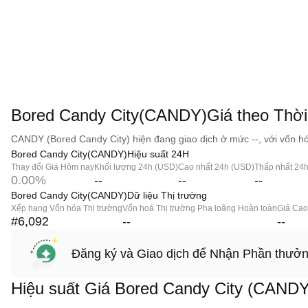
Bored Candy City(CANDY)Giá theo Thời 
CANDY (Bored Candy City) hiện đang giao dịch ở mức --, với vốn hóa
Bored Candy City(CANDY)Hiệu suất 24H
Thay đổi Giá Hôm nay
Khối lượng 24h (USD)
Cao nhất 24h (USD)
Thấp nhất 24
0.00%
--
--
--
Bored Candy City(CANDY)Dữ liệu Thị trường
Xếp hạng Vốn hóa Thị trường
Vốn hoá Thị trường Pha loãng Hoàn toàn
Giá Cao
#6,092
--
--
Đăng ký và Giao dịch để Nhận Phần thưở
Hiệu suất Giá Bored Candy City (CANDY