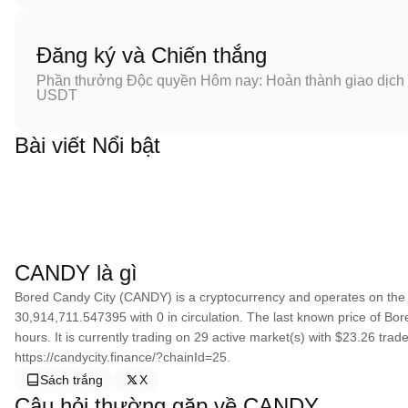
Đăng ký và Chiến thắng
Phần thưởng Độc quyền Hôm nay: Hoàn thành giao dịch đ
USDT
Bài viết Nổi bật
CANDY là gì
Bored Candy City (CANDY) is a cryptocurrency and operates on the 
30,914,711.547395 with 0 in circulation. The last known price of Bo
hours. It is currently trading on 29 active market(s) with $23.26 tra
https://candycity.finance/?chainId=25.
Sách trắng
X
Câu hỏi thường gặp về CANDY