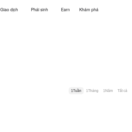
Giao dịch
Phái sinh
Earn
Khám phá
1Tuần
1Tháng
1Năm
Tất cả