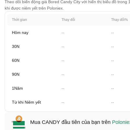
Theo dõi biến động giá Bored Candy City với hiển thị biểu đồ trong 
khi được niêm yết trên Poloniex.
Thời gian
Thay đổi
Thay đổi%
Hôm nay
--
--
30N
--
--
60N
--
--
90N
--
--
1Năm
--
--
Từ khi Niêm yết
--
--
Mua CANDY đầu tiên của bạn trên
Polonie