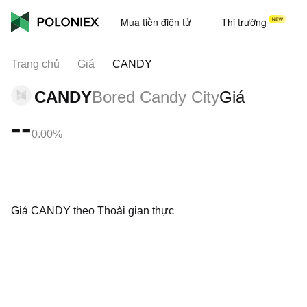
Mua tiền điện tử
Thị trường
Trang chủ
Giá
CANDY
CANDY
Bored Candy City
Giá
--
0.00%
Giá CANDY theo Thoài gian thực