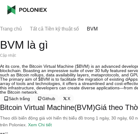
Trang chủ
Tất cả Tiền kỹ thuật số
BVM
BVM là gì
Cập nhật:
At its core, the Bitcoin Virtual Machine ($BVM) is an advanced develop
blockchain. Boasting an impressive suite of over 30 fully featured se
such as Bitcoin rollups, data availability layers, metaprotocols, and G
The primary aim of $BVM is to facilitate the migration of existing dApp
array of tools and technologies, it offers a streamlined and cost-effective
this infrastructure, developers can create diverse applications—from de
the Bitcoin network.
Sách trắng
Github
X
Bitcoin Virtual Machine(BVM)Giá theo Thờ
Theo dõi biến động giá với hiển thị biểu đồ trong 1 ngày, 30 ngày, 60 
trên Poloniex.
Xem Chi tiết
--
--