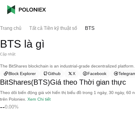
Trang chủ
Tất cả Tiền kỹ thuật số
BTS
BTS là gì
Cập nhật:
The BitShares blockchain is an industrial-grade decentralized platform.
Block Explorer
Github
X
Facebook
Telegra
BitShares(BTS)Giá theo Thời gian thực
Theo dõi biến động giá với hiển thị biểu đồ trong 1 ngày, 30 ngày, 60 
trên Poloniex.
Xem Chi tiết
--
0.00%