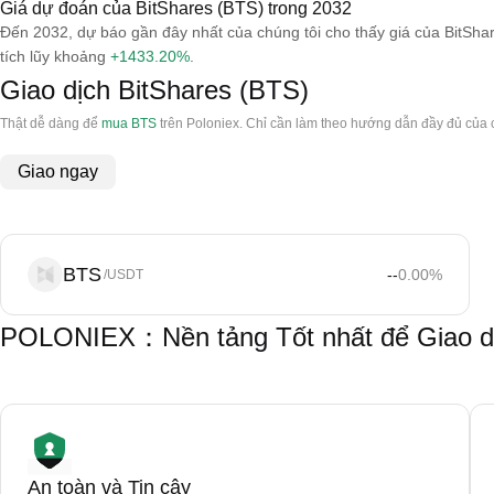
Giá dự đoán của BitShares (BTS) trong 2032
Đến 2032, dự báo gần đây nhất của chúng tôi cho thấy giá của BitSha
tích lũy khoảng
+1433.20%
.
Giao dịch BitShares (BTS)
Thật dễ dàng để
mua BTS
trên Poloniex. Chỉ cần làm theo hướng dẫn đầy đủ của 
Giao ngay
BTS
--
0.00
%
/USDT
POLONIEX：Nền tảng Tốt nhất để Giao dị
An toàn và Tin cậy