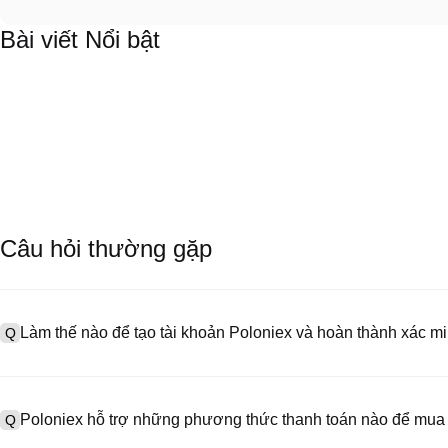
Bài viết Nổi bật
Câu hỏi thường gặp
Làm thế nào để tạo tài khoản Poloniex và hoàn thành xác 
Q
Để tạo tài khoản, truy cập
trang đăng ký
trên trang web chính thức 
A
Bấm vào "Đăng ký", cung cấp email hoặc số điện thoại của bạn, đặ
Poloniex hỗ trợ những phương thức thanh toán nào để mua
Q
khi đăng ký, vào "Cài đặt" > "Bảo mật", tải lên giấy tờ ID của bạn
này thường mất 24-48 giờ.