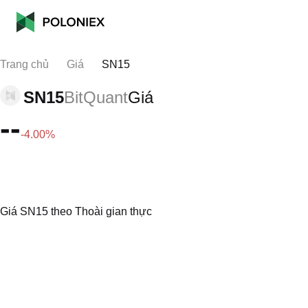
Trang chủ
Giá
SN15
SN15
BitQuant
Giá
--
-4.00%
Giá SN15 theo Thoài gian thực