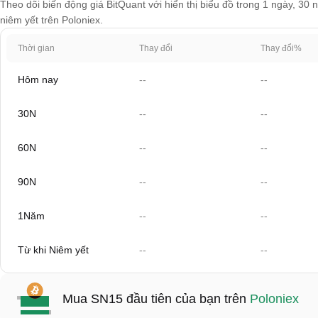
Theo dõi biến động giá BitQuant với hiển thị biểu đồ trong 1 ngày, 30 
niêm yết trên Poloniex.
Thời gian
Thay đổi
Thay đổi%
Hôm nay
--
--
30N
--
--
60N
--
--
90N
--
--
1Năm
--
--
Từ khi Niêm yết
--
--
Mua SN15 đầu tiên của bạn trên
Poloniex