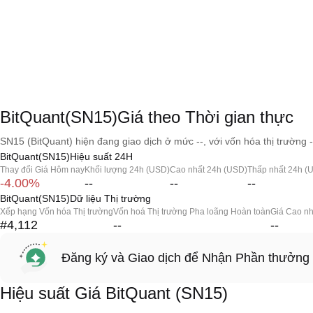
BitQuant(SN15)Giá theo Thời gian thực
SN15 (BitQuant) hiện đang giao dịch ở mức --, với vốn hóa thị trường -
BitQuant(SN15)Hiệu suất 24H
Thay đổi Giá Hôm nay
Khối lượng 24h (USD)
Cao nhất 24h (USD)
Thấp nhất 24h (
-4.00%
--
--
--
BitQuant(SN15)Dữ liệu Thị trường
Xếp hạng Vốn hóa Thị trường
Vốn hoá Thị trường Pha loãng Hoàn toàn
Giá Cao nh
#4,112
--
--
Đăng ký và Giao dịch để Nhận Phần thưởng
Hiệu suất Giá BitQuant (SN15)