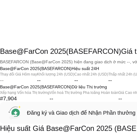
Base@FarCon 2025(BASEFARCON)Giá the
BASEFARCON (Base@FarCon 2025) hiện đang giao dịch ở mức --, với v
Base@FarCon 2025(BASEFARCON)Hiệu suất 24H
Thay đổi Giá Hôm nay
Khối lượng 24h (USD)
Cao nhất 24h (USD)
Thấp nhất 24h (
--
--
--
--
Base@FarCon 2025(BASEFARCON)Dữ liệu Thị trường
Xếp hạng Vốn hóa Thị trường
Vốn hoá Thị trường Pha loãng Hoàn toàn
Giá Cao nh
#7,904
--
--
Đăng ký và Giao dịch để Nhận Phần thưởng
Hiệu suất Giá Base@FarCon 2025 (BA