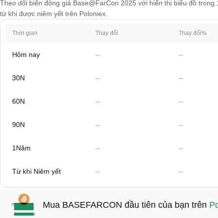
Theo dõi biến động giá Base@FarCon 2025 với hiển thị biểu đồ trong 1
từ khi được niêm yết trên Poloniex.
Thời gian
Thay đổi
Thay đổi%
Hôm nay
--
--
30N
--
--
60N
--
--
90N
--
--
1Năm
--
--
Từ khi Niêm yết
--
--
Mua BASEFARCON đầu tiên của bạn trên
Po