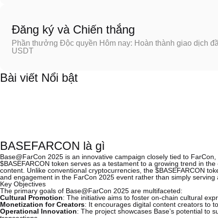
Đăng ký và Chiến thắng
Phần thưởng Độc quyền Hôm nay: Hoàn thành giao dịch đầu
USDT
Bài viết Nổi bật
BASEFARCON là gì
Base@FarCon 2025 is an innovative campaign closely tied to FarCon, 
$BASEFARCON token serves as a testament to a growing trend in the cr
content. Unlike conventional cryptocurrencies, the $BASEFARCON token 
and engagement in the FarCon 2025 event rather than simply serving as
Key Objectives
The primary goals of Base@FarCon 2025 are multifaceted:
Cultural Promotion
: The initiative aims to foster on-chain cultural ex
Monetization for Creators
: It encourages digital content creators to
Operational Innovation
: The project showcases Base’s potential to su