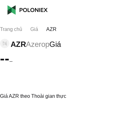
Trang chủ
Giá
AZR
AZR
Azerop
Giá
--
--
Giá AZR theo Thoài gian thực