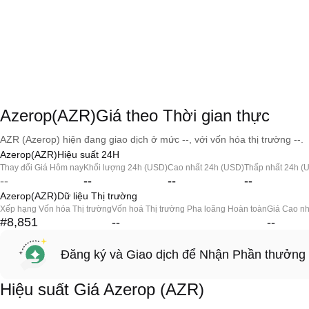
Azerop(AZR)Giá theo Thời gian thực
AZR (Azerop) hiện đang giao dịch ở mức --, với vốn hóa thị trường --.
Azerop(AZR)Hiệu suất 24H
Thay đổi Giá Hôm nay
Khối lượng 24h (USD)
Cao nhất 24h (USD)
Thấp nhất 24h (
--
--
--
--
Azerop(AZR)Dữ liệu Thị trường
Xếp hạng Vốn hóa Thị trường
Vốn hoá Thị trường Pha loãng Hoàn toàn
Giá Cao nh
#8,851
--
--
Đăng ký và Giao dịch để Nhận Phần thưởng
Hiệu suất Giá Azerop (AZR)