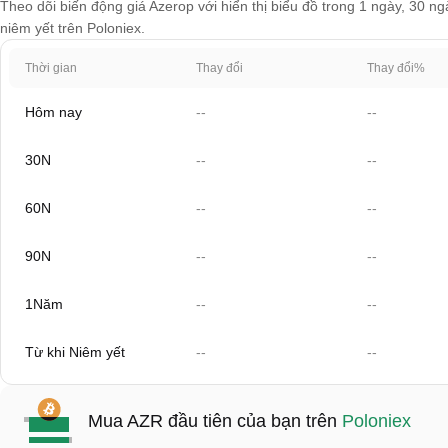
Theo dõi biến động giá Azerop với hiển thị biểu đồ trong 1 ngày, 30 ng
niêm yết trên Poloniex.
Thời gian
Thay đổi
Thay đổi%
Hôm nay
--
--
30N
--
--
60N
--
--
90N
--
--
1Năm
--
--
Từ khi Niêm yết
--
--
Mua AZR đầu tiên của bạn trên
Poloniex