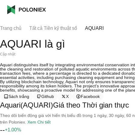
Trang chủ
Tất cả Tiền kỹ thuật số
AQUARI
AQUARI là gì
Cập nhật:
Aquari distinguishes itself by integrating environmental conservation int
the cleaning and restoration of polluted aquatic environments across the 
transaction fees, where a percentage is directed to a dedicated donati
essential activities, including purchasing cleaning equipment and hirin
By utilizing blockchain technology, Aquari not only ensures transparenc
responsibility among its token holders. The project's innovative approa
benefits, showcasing a proactive model for addressing one of the plane
Sách trắng
Github
X
Facebook
Aquari(AQUARI)Giá theo Thời gian thực
Theo dõi biến động giá với hiển thị biểu đồ trong 1 ngày, 30 ngày, 60 
trên Poloniex.
Xem Chi tiết
--
+1.00%