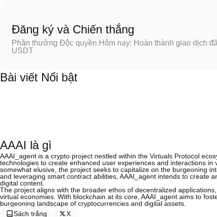
Đăng ký và Chiến thắng
Phần thưởng Độc quyền Hôm nay: Hoàn thành giao dịch đầu
USDT
Bài viết Nổi bật
AAAI là gì
AAAI_agent is a crypto project nestled within the Virtuals Protocol ec
technologies to create enhanced user experiences and interactions in vi
somewhat elusive, the project seeks to capitalize on the burgeoning inte
and leveraging smart contract abilities, AAAI_agent intends to create 
digital content.
The project aligns with the broader ethos of decentralized applications
virtual economies. With blockchain at its core, AAAI_agent aims to foster
burgeoning landscape of cryptocurrencies and digital assets.
Sách trắng
X