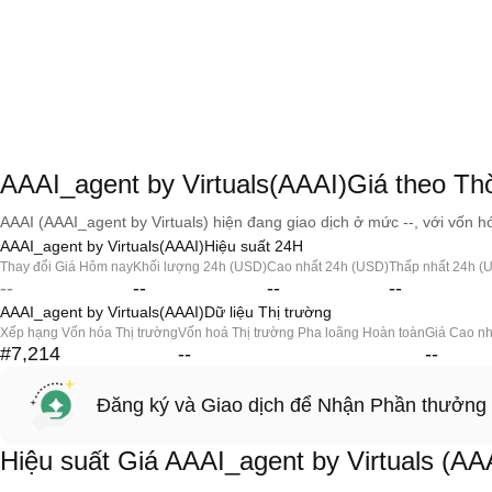
AAAI_agent by Virtuals(AAAI)Giá theo Thờ
AAAI (AAAI_agent by Virtuals) hiện đang giao dịch ở mức --, với vốn hó
AAAI_agent by Virtuals(AAAI)Hiệu suất 24H
Thay đổi Giá Hôm nay
Khối lượng 24h (USD)
Cao nhất 24h (USD)
Thấp nhất 24h (
--
--
--
--
AAAI_agent by Virtuals(AAAI)Dữ liệu Thị trường
Xếp hạng Vốn hóa Thị trường
Vốn hoá Thị trường Pha loãng Hoàn toàn
Giá Cao nh
#7,214
--
--
Đăng ký và Giao dịch để Nhận Phần thưởng
Hiệu suất Giá AAAI_agent by Virtuals (AA