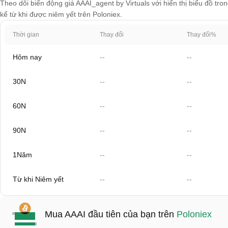
Theo dõi biến động giá AAAI_agent by Virtuals với hiển thị biểu đồ tro
kể từ khi được niêm yết trên Poloniex.
Thời gian
Thay đổi
Thay đổi%
Hôm nay
--
--
30N
--
--
60N
--
--
90N
--
--
1Năm
--
--
Từ khi Niêm yết
--
--
Mua AAAI đầu tiên của bạn trên
Poloniex