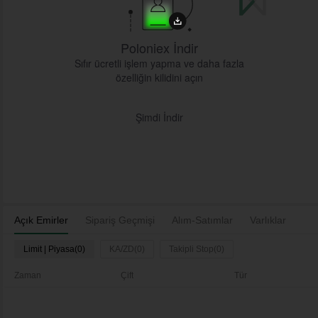
Poloniex İndir
Sıfır ücretli işlem yapma ve daha fazla
özelliğin kilidini açın
Şimdi İndir
Açık Emirler
Sipariş Geçmişi
Alım-Satımlar
Varlıklar
Limit | Piyasa(0)
KA/ZD(0)
Takipli Stop(0)
Zaman
Çift
Tür