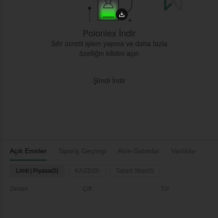
Poloniex İndir
Sıfır ücretli işlem yapma ve daha fazla
özelliğin kilidini açın
Şimdi İndir
Açık Emirler
Sipariş Geçmişi
Alım-Satımlar
Varlıklar
Limit | Piyasa(0)
KA/ZD(0)
Takipli Stop(0)
Zaman
Çift
Tür