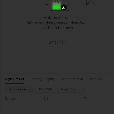
Poloniex İndir
Sıfır ücretli işlem yapma ve daha fazla
özelliğin kilidini açın
Şimdi İndir
Açık Emirler
Sipariş Geçmişi
Alım-Satımlar
Varlıklar
Limit | Piyasa(0)
KA/ZD(0)
Takipli Stop(0)
Zaman
Çift
Tür