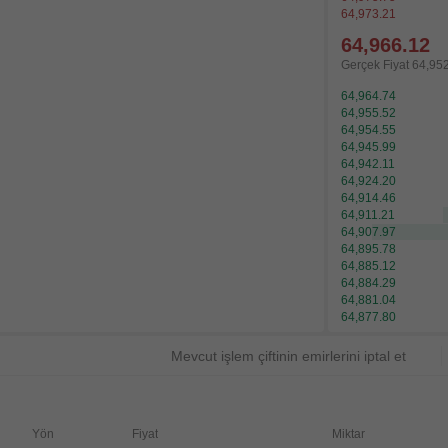
64,973.21
64,966.12
Gerçek Fiyat
64,95
64,964.74
64,955.52
64,954.55
64,945.99
64,942.11
64,924.20
64,914.46
64,911.21
64,907.97
64,895.78
64,885.12
64,884.29
64,881.04
64,877.80
Mevcut işlem çiftinin emirlerini iptal et
Yön
Fiyat
Miktar