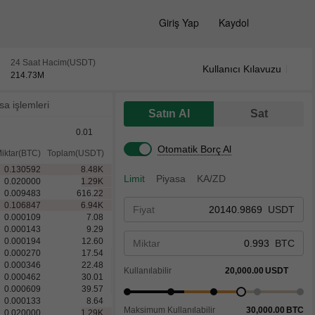
Giriş Yap
Kaydol
24 Saat Hacim(USDT)
Kullanıcı Kılavuzu
214.73
M
sa işlemleri
Satın Al
Sat
0.01
Otomatik Borç Al
iktar(BTC)
Toplam(USDT)
0.130592
8.48
K
Limit
Piyasa
KA/ZD
0.020000
1.29
K
0.009483
616.22
0.106847
6.94
K
Fiyat
USDT
0.000109
7.08
0.000143
9.29
0.000194
12.60
Miktar
BTC
0.000270
17.54
0.000346
22.48
Kullanılabilir
20,000.00
USDT
0.000462
30.01
0.000609
39.57
0.000133
8.64
Maksimum Kullanılabilir
30,000.00
BTC
0.020000
1.29
K