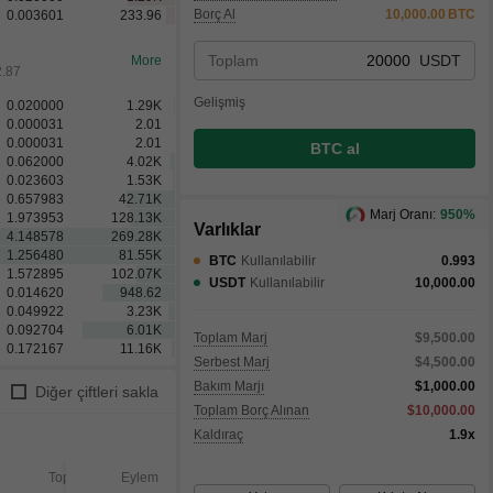
Borç Al
10,000.00
BTC
0.003601
233.96
Toplam
USDT
More
2.88
Gelişmiş
0.020000
1.29
K
0.000031
2.01
0.000031
2.01
BTC al
0.062000
4.02
K
0.023603
1.53
K
0.657983
42.71
K
Marj Oranı:
950%
1.973953
128.13
K
Varlıklar
4.148578
269.28
K
1.256480
81.55
K
BTC
Kullanılabilir
0.993
1.572895
102.07
K
USDT
Kullanılabilir
10,000.00
0.014620
948.62
0.049922
3.23
K
0.092704
6.01
K
Toplam Marj
$9,500.00
0.172167
11.16
K
Serbest Marj
$4,500.00
Bakım Marjı
$1,000.00
Diğer çiftleri sakla
Toplam Borç Alınan
$10,000.00
Kaldıraç
1.9x
Toplam
Eylem
Gerçekleşen
Gerçek