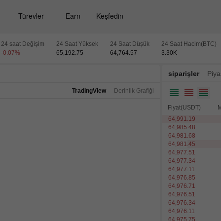
Türevler
Earn
Keşfedin
24 saat Değişim
24 Saat Yüksek
24 Saat Düşük
24 Saat Hacim(BTC)
-0.07
%
65,192.75
64,764.57
3.30
K
siparişler
Piya
TradingView
Derinlik Grafiği
Fiyat(USDT)
M
64,991.19
64,985.48
64,981.68
64,981.45
64,977.51
64,977.34
64,977.11
64,976.85
64,976.71
64,976.51
64,976.34
64,976.11
64,975.75