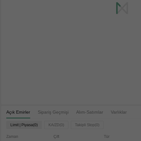
Açık Emirler
Sipariş Geçmişi
Alım-Satımlar
Varlıklar
Limit | Piyasa(0)
KA/ZD(0)
Takipli Stop(0)
Zaman
Çift
Tür