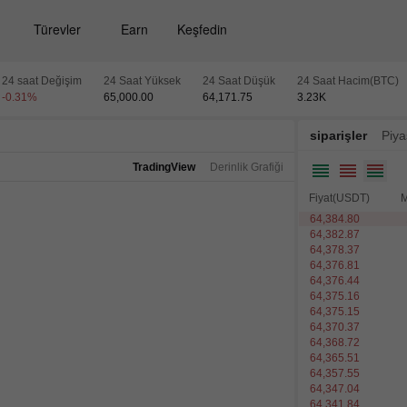
Türevler
Earn
Keşfedin
24 saat Değişim
24 Saat Yüksek
24 Saat Düşük
24 Saat Hacim(BTC)
-0.31
%
65,000.00
64,171.75
3.23
K
siparişler
Piya
TradingView
Derinlik Grafiği
Fiyat(USDT)
M
64,384.80
64,382.87
64,378.37
64,376.81
64,376.44
64,375.16
64,375.15
64,370.37
64,368.72
64,365.51
64,357.55
64,347.04
64,341.84