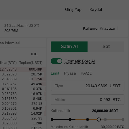
Giriş Yap
Kaydol
24 Saat Hacim(USDT)
Kullanıcı Kılavuzu
208.76
M
sa işlemleri
Satın Al
Sat
0.01
Otomatik Borç Al
iktar(BTC)
Toplam(USDT)
12.432848
800.48
K
Limit
Piyasa
KA/ZD
0.322373
20.75
K
2.046609
131.75
K
0.768767
49.49
K
Fiyat
USDT
0.161186
10.37
K
0.263763
16.97
K
0.131880
8.48
K
Miktar
BTC
0.004275
275.18
0.107901
6.94
K
Kullanılabilir
20,000.00
USDT
0.217893
14.02
K
0.003433
220.93
0.020000
1.28
K
Maksimum Kullanılabilir
30,000.00
BTC
0.009580
616.39