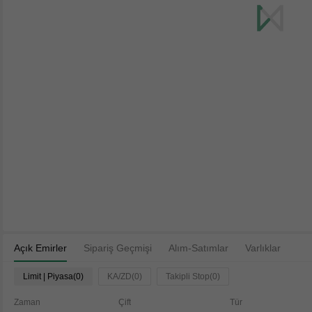
Açık Emirler
Sipariş Geçmişi
Alım-Satımlar
Varlıklar
Limit | Piyasa(0)
KA/ZD(0)
Takipli Stop(0)
Zaman
Çift
Tür