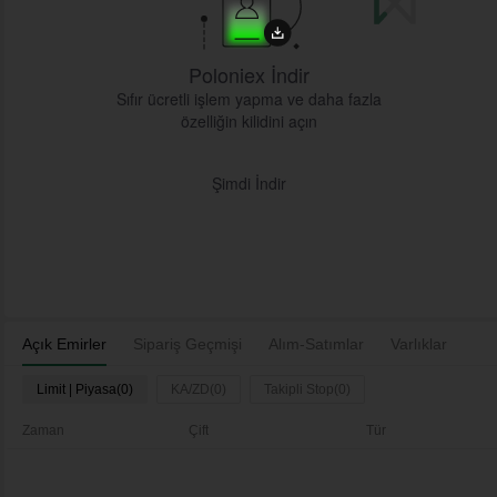
Poloniex İndir
Sıfır ücretli işlem yapma ve daha fazla
özelliğin kilidini açın
Şimdi İndir
Açık Emirler
Sipariş Geçmişi
Alım-Satımlar
Varlıklar
Limit | Piyasa(0)
KA/ZD(0)
Takipli Stop(0)
Zaman
Çift
Tür