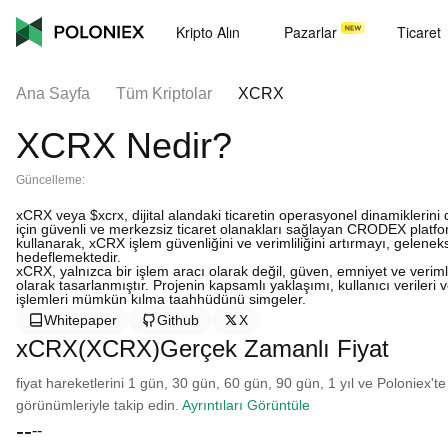
Kripto Alın
Pazarlar
Ticaret
Ana Sayfa
Tüm Kriptolar
XCRX
XCRX Nedir?
Güncelleme:
xCRX veya $xcrx, dijital alandaki ticaretin operasyonel dinamiklerini 
için güvenli ve merkezsiz ticaret olanakları sağlayan CRODEX platform
kullanarak, xCRX işlem güvenliğini ve verimliliğini artırmayı, gelenekse
hedeflemektedir.
xCRX, yalnızca bir işlem aracı olarak değil, güven, emniyet ve verimli
olarak tasarlanmıştır. Projenin kapsamlı yaklaşımı, kullanıcı verileri 
işlemleri mümkün kılma taahhüdünü simgeler.
Whitepaper
Github
X
xCRX(XCRX)Gerçek Zamanlı Fiyat
fiyat hareketlerini 1 gün, 30 gün, 60 gün, 90 gün, 1 yıl ve Poloniex'te
görünümleriyle takip edin.
Ayrıntıları Görüntüle
--
--