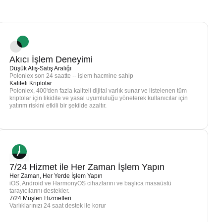
Akıcı İşlem Deneyimi
Düşük Alış-Satış Aralığı
Poloniex son 24 saatte -- işlem hacmine sahip
Kaliteli Kriptolar
Poloniex, 400'den fazla kaliteli dijital varlık sunar ve listelenen tüm
kriptolar için likidite ve yasal uyumluluğu yöneterek kullanıcılar için
yatırım riskini etkili bir şekilde azaltır.
7/24 Hizmet ile Her Zaman İşlem Yapın
Her Zaman, Her Yerde İşlem Yapın
iOS, Android ve HarmonyOS cihazlarını ve başlıca masaüstü
tarayıcılarını destekler.
7/24 Müşteri Hizmetleri
Varlıklarınızı 24 saat destek ile korur