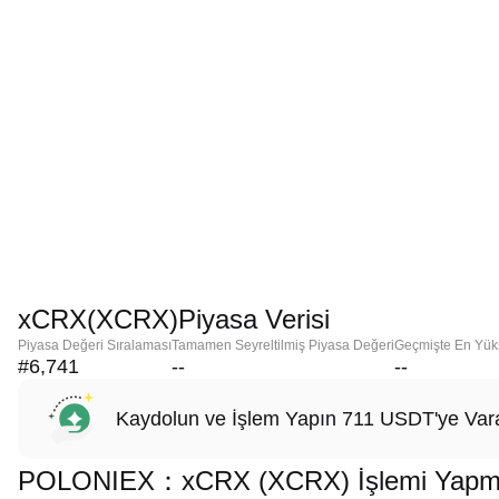
xCRX(XCRX)Piyasa Verisi
Piyasa Değeri Sıralaması
Tamamen Seyreltilmiş Piyasa Değeri
Geçmişte En Yük
#6,741
--
--
Kaydolun ve İşlem Yapın 711 USDT'ye Vara
POLONIEX：xCRX (XCRX) İşlemi Yapmak 