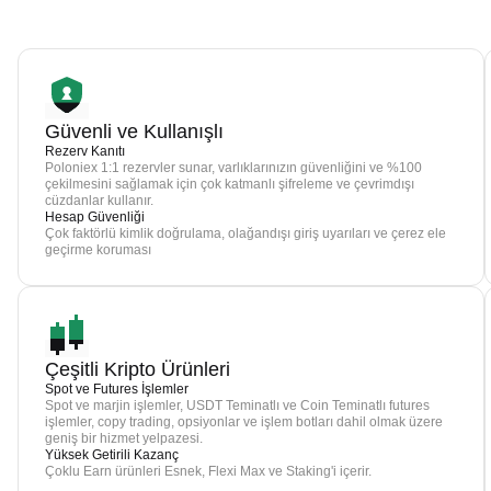
Güvenli ve Kullanışlı
Rezerv Kanıtı
Poloniex 1:1 rezervler sunar, varlıklarınızın güvenliğini ve %100
çekilmesini sağlamak için çok katmanlı şifreleme ve çevrimdışı
cüzdanlar kullanır.
Hesap Güvenliği
Çok faktörlü kimlik doğrulama, olağandışı giriş uyarıları ve çerez ele
geçirme koruması
Çeşitli Kripto Ürünleri
Spot ve Futures İşlemler
Spot ve marjin işlemler, USDT Teminatlı ve Coin Teminatlı futures
işlemler, copy trading, opsiyonlar ve işlem botları dahil olmak üzere
geniş bir hizmet yelpazesi.
Yüksek Getirili Kazanç
Çoklu Earn ürünleri Esnek, Flexi Max ve Staking'i içerir.