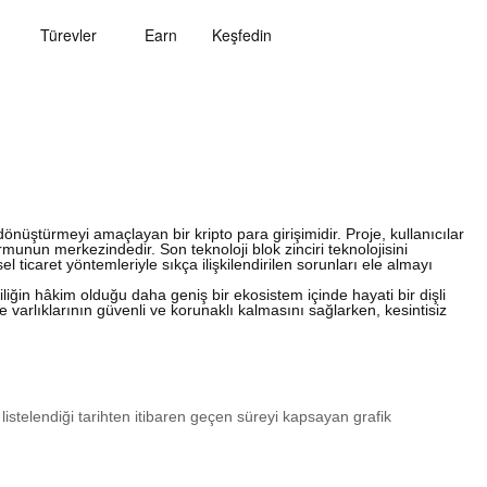
Türevler
Earn
Keşfedin
dönüştürmeyi amaçlayan bir kripto para girişimidir. Proje, kullanıcılar
unun merkezindedir. Son teknoloji blok zinciri teknolojisini
l ticaret yöntemleriyle sıkça ilişkilendirilen sorunları ele almayı
liğin hâkim olduğu daha geniş bir ekosistem içinde hayati bir dişli
ve varlıklarının güvenli ve korunaklı kalmasını sağlarken, kesintisiz
 listelendiği tarihten itibaren geçen süreyi kapsayan grafik