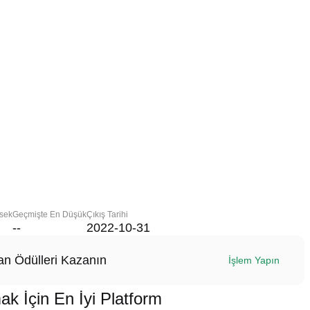
sek
Geçmişte En Düşük
Çıkış Tarihi
--
2022-10-31
n Ödülleri Kazanın
İşlem Yapın
İçin En İyi Platform