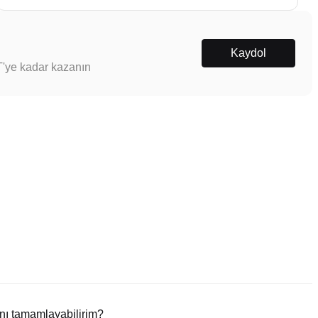
Kaydol
T'ye kadar kazanın
nı tamamlayabilirim?