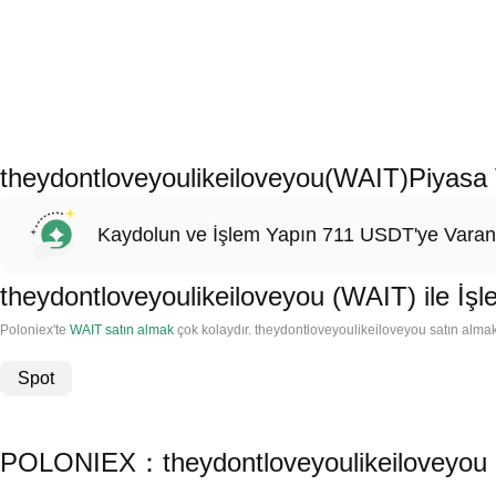
theydontloveyoulikeiloveyou(WAIT)Piyasa 
Kaydolun ve İşlem Yapın 711 USDT'ye Varan
theydontloveyoulikeiloveyou (WAIT) ile İş
Poloniex'te
WAIT satın almak
çok kolaydır. theydontloveyoulikeiloveyou satın almak i
Spot
POLONIEX：theydontloveyoulikeiloveyou (