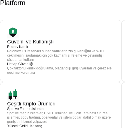
Platform
Güvenli ve Kullanışlı
Rezerv Kanıtı
Poloniex 1:1 rezervler sunar, varlıklarınızın güvenliğini ve %100
çekilmesini sağlamak için çok katmanlı şifreleme ve çevrimdışı
cüzdanlar kullanır.
Hesap Güvenliği
Çok faktörlü kimlik doğrulama, olağandışı giriş uyarıları ve çerez ele
geçirme koruması
Çeşitli Kripto Ürünleri
Spot ve Futures İşlemler
Spot ve marjin işlemler, USDT Teminatlı ve Coin Teminatlı futures
işlemler, copy trading, opsiyonlar ve işlem botları dahil olmak üzere
geniş bir hizmet yelpazesi.
Yüksek Getirili Kazanç