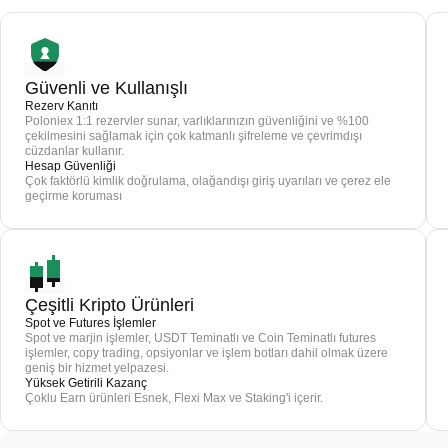
Güvenli ve Kullanışlı
Rezerv Kanıtı
Poloniex 1:1 rezervler sunar, varlıklarınızın güvenliğini ve %100
çekilmesini sağlamak için çok katmanlı şifreleme ve çevrimdışı
cüzdanlar kullanır.
Hesap Güvenliği
Çok faktörlü kimlik doğrulama, olağandışı giriş uyarıları ve çerez ele
geçirme koruması
Çeşitli Kripto Ürünleri
Spot ve Futures İşlemler
Spot ve marjin işlemler, USDT Teminatlı ve Coin Teminatlı futures
işlemler, copy trading, opsiyonlar ve işlem botları dahil olmak üzere
geniş bir hizmet yelpazesi.
Yüksek Getirili Kazanç
Çoklu Earn ürünleri Esnek, Flexi Max ve Staking'i içerir.