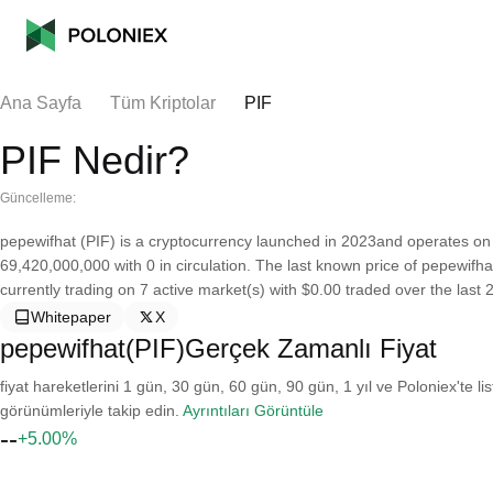
Ana Sayfa
Tüm Kriptolar
PIF
PIF Nedir?
Güncelleme:
pepewifhat (PIF) is a cryptocurrency launched in 2023and operates on 
69,420,000,000 with 0 in circulation. The last known price of pepewifha
currently trading on 7 active market(s) with $0.00 traded over the last 2
Whitepaper
X
pepewifhat(PIF)Gerçek Zamanlı Fiyat
fiyat hareketlerini 1 gün, 30 gün, 60 gün, 90 gün, 1 yıl ve Poloniex'te li
görünümleriyle takip edin.
Ayrıntıları Görüntüle
--
+5.00%