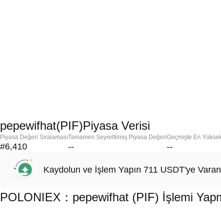
pepewifhat(PIF)Piyasa Verisi
Piyasa Değeri Sıralaması
Tamamen Seyreltilmiş Piyasa Değeri
Geçmişte En Yükse
#6,410
--
--
Kaydolun ve İşlem Yapın 711 USDT'ye Varan
POLONIEX：pepewifhat (PIF) İşlemi Yapma