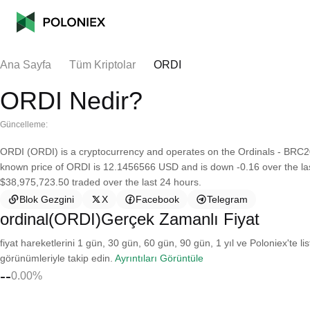
Ana Sayfa
Tüm Kriptolar
ORDI
ORDI Nedir?
Güncelleme:
ORDI (ORDI) is a cryptocurrency and operates on the Ordinals - BRC20
known price of ORDI is 12.1456566 USD and is down -0.16 over the last 
$38,975,723.50 traded over the last 24 hours.
Blok Gezgini
X
Facebook
Telegram
ordinal(ORDI)Gerçek Zamanlı Fiyat
fiyat hareketlerini 1 gün, 30 gün, 60 gün, 90 gün, 1 yıl ve Poloniex'te li
görünümleriyle takip edin.
Ayrıntıları Görüntüle
--
0.00%