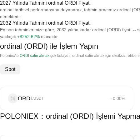
2027 Yılında Tahmini ordinal ORDI Fiyatı
ordinal tarihsel performansına dayanarak, tahmin aracımız ordinal (ORD
etmektedir.
2032 Yılında Tahmini ordinal ORDI Fiyatı
En son tahminlerimize göre, 2032 yılına kadar ordinal (ORDI) fiyatı
--
se
yaklaşık
+8252.62%
olacaktır.
ordinal (ORDI) ile İşlem Yapın
Poloniex'te
ORDI satın almak
çok kolaydır. ordinal satın almak için eksiksiz rehberim
Spot
ORDI
--
0.00
%
/USDT
POLONIEX：ordinal (ORDI) İşlemi Yapmak 