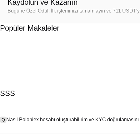
Kaydolun ve Kazanın
Bugüne Özel Ödül: İlk işleminizi tamamlayın ve 711 USDT'
Popüler Makaleler
SSS
Nasıl Poloniex hesabı oluşturabilirim ve KYC doğrulamasını
Q
Bir hesap oluşturmak için resmi web sitemizdeki
kayıt sayfasını
ziya
A