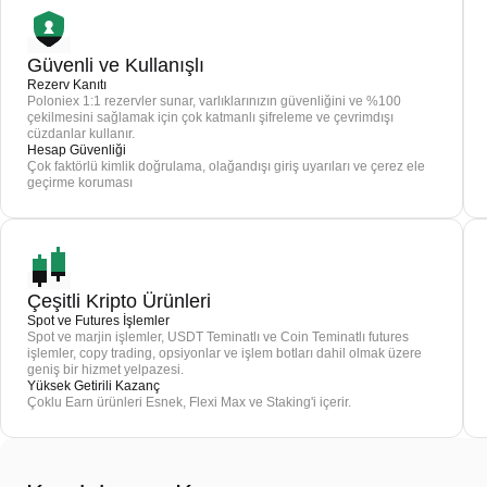
Güvenli ve Kullanışlı
Rezerv Kanıtı
Poloniex 1:1 rezervler sunar, varlıklarınızın güvenliğini ve %100
çekilmesini sağlamak için çok katmanlı şifreleme ve çevrimdışı
cüzdanlar kullanır.
Hesap Güvenliği
Çok faktörlü kimlik doğrulama, olağandışı giriş uyarıları ve çerez ele
geçirme koruması
Çeşitli Kripto Ürünleri
Spot ve Futures İşlemler
Spot ve marjin işlemler, USDT Teminatlı ve Coin Teminatlı futures
işlemler, copy trading, opsiyonlar ve işlem botları dahil olmak üzere
geniş bir hizmet yelpazesi.
Yüksek Getirili Kazanç
Çoklu Earn ürünleri Esnek, Flexi Max ve Staking'i içerir.