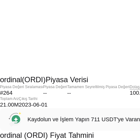
ordinal(ORDI)Piyasa Verisi
Piyasa Değeri Sıralaması
Piyasa Değeri
Tamamen Seyreltilmiş Piyasa Değeri
Dolaş
#264
--
--
100
Toplam Arz
Çıkış Tarihi
21.00M
2023-06-01
Kaydolun ve İşlem Yapın 711 USDT'ye Varan
ordinal (ORDI) Fiyat Tahmini