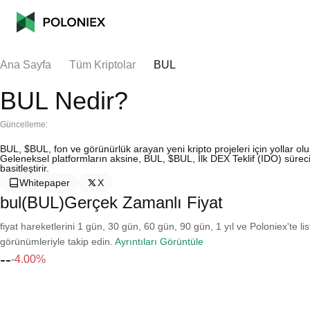
Ana Sayfa
Tüm Kriptolar
BUL
BUL Nedir?
Güncelleme:
BUL, $BUL, fon ve görünürlük arayan yeni kripto projeleri için yollar 
Geleneksel platformların aksine, BUL, $BUL, İlk DEX Teklif (IDO) süre
basitleştirir.
Whitepaper
X
bul(BUL)Gerçek Zamanlı Fiyat
fiyat hareketlerini 1 gün, 30 gün, 60 gün, 90 gün, 1 yıl ve Poloniex'te li
görünümleriyle takip edin.
Ayrıntıları Görüntüle
--
-4.00%