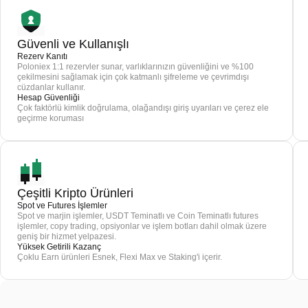
Güvenli ve Kullanışlı
Rezerv Kanıtı
Poloniex 1:1 rezervler sunar, varlıklarınızın güvenliğini ve %100
çekilmesini sağlamak için çok katmanlı şifreleme ve çevrimdışı
cüzdanlar kullanır.
Hesap Güvenliği
Çok faktörlü kimlik doğrulama, olağandışı giriş uyarıları ve çerez ele
geçirme koruması
Çeşitli Kripto Ürünleri
Spot ve Futures İşlemler
Spot ve marjin işlemler, USDT Teminatlı ve Coin Teminatlı futures
işlemler, copy trading, opsiyonlar ve işlem botları dahil olmak üzere
geniş bir hizmet yelpazesi.
Yüksek Getirili Kazanç
Çoklu Earn ürünleri Esnek, Flexi Max ve Staking'i içerir.