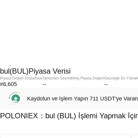
bul(BUL)Piyasa Verisi
Piyasa Değeri Sıralaması
Tamamen Seyreltilmiş Piyasa Değeri
Geçmişte En Yükse
#6,605
--
--
Kaydolun ve İşlem Yapın 711 USDT'ye Varan
POLONIEX：bul (BUL) İşlemi Yapmak İçin 