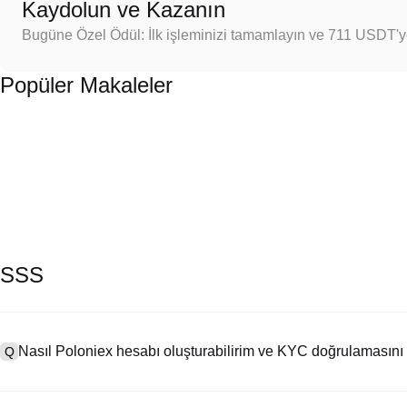
Kaydolun ve Kazanın
Bugüne Özel Ödül: İlk işleminizi tamamlayın ve 711 USDT'
Popüler Makaleler
SSS
Nasıl Poloniex hesabı oluşturabilirim ve KYC doğrulamasını
Q
Bir hesap oluşturmak için resmi web sitemizdeki
kayıt sayfasını
ziya
A