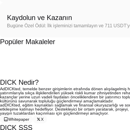
Kaydolun ve Kazanın
Bugüne Özel Ödül: İlk işleminizi tamamlayın ve 711 USDT'
Popüler Makaleler
DICK Nedir?
AdDICKted, temelde benzer girişimlerin etrafında dönen alışılagelmiş 
yatırımlarıyla sıkça ilişkilendirilen yüksek riskli kumar zihniyetinden reh
kazançlar yerine uzun vadeli faydaları önceliklendiren bir yatırımcı top
kültürünü savunarak topluluğu güçlendirmeyi amaçlamaktadır.
adDICKted, eğitim kaynakları sağlamak ve finansal okuryazarlığı ve soru
etkileşime katmayı hedefliyor. Destekleyici bir ortam yaratarak, projeyi,
yaygın tuzaklardan kaçınması için güçlendirmeyi amaçlıyor.
Whitepaper
X
DICK SSS