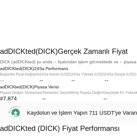
adDICKted(DICK)Gerçek Zamanlı Fiyat
DICK (adDICKted) şu anda -- fiyatından işlem görmektedir ve -- piyasa 
adDICKted(DICK)24Sa Performans
Bugünkü Fiyat Değişimi
24Sa Hacim (USD)
24Sa Yüksek (USD)
24Sa Düşük (USD)
--
--
--
--
adDICKted(DICK)Piyasa Verisi
Piyasa Değeri Sıralaması
Tamamen Seyreltilmiş Piyasa Değeri
Geçmişte En Yükse
#7,874
--
--
Kaydolun ve İşlem Yapın 711 USDT'ye Varan
adDICKted (DICK) Fiyat Performansı