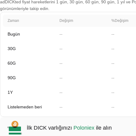
adDICKted fiyat hareketlerini 1 gün, 30 gün, 60 gün, 90 gün, 1 yıl ve Pol
görünümleriyle takip edin.
Zaman
Değişim
%Değişim
Bugün
--
--
30G
--
--
60G
--
--
90G
--
--
1Y
--
--
Listelemeden beri
--
--
İlk DICK varlığınızı
Poloniex
ile alın