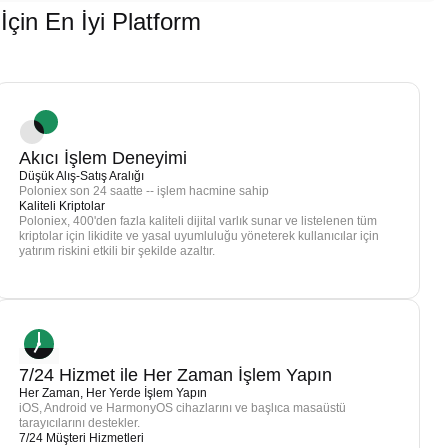
in En İyi Platform
Akıcı İşlem Deneyimi
Düşük Alış-Satış Aralığı
Poloniex son 24 saatte -- işlem hacmine sahip
Kaliteli Kriptolar
Poloniex, 400'den fazla kaliteli dijital varlık sunar ve listelenen tüm
kriptolar için likidite ve yasal uyumluluğu yöneterek kullanıcılar için
yatırım riskini etkili bir şekilde azaltır.
7/24 Hizmet ile Her Zaman İşlem Yapın
Her Zaman, Her Yerde İşlem Yapın
iOS, Android ve HarmonyOS cihazlarını ve başlıca masaüstü
tarayıcılarını destekler.
7/24 Müşteri Hizmetleri