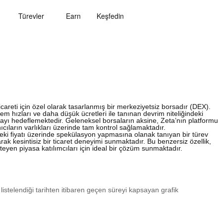
Türevler
Earn
Keşfedin
icareti için özel olarak tasarlanmış bir merkeziyetsiz borsadır (DEX).
m hızları ve daha düşük ücretleri ile tanınan devrim niteliğindeki
amayı hedeflemektedir. Geleneksel borsaların aksine, Zeta’nın platformu
ıcıların varlıkları üzerinde tam kontrol sağlamaktadır.
cekteki fiyatı üzerinde spekülasyon yapmasına olanak tanıyan bir türev
rak kesintisiz bir ticaret deneyimi sunmaktadır. Bu benzersiz özellik,
steyen piyasa katılımcıları için ideal bir çözüm sunmaktadır.
 listelendiği tarihten itibaren geçen süreyi kapsayan grafik