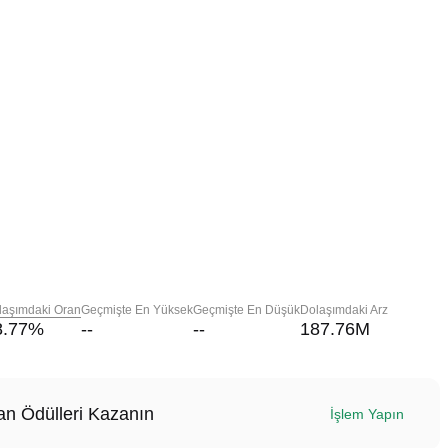
laşımdaki Oran
Geçmişte En Yüksek
Geçmişte En Düşük
Dolaşımdaki Arz
8.77
%
--
--
187.76M
n Ödülleri Kazanın
İşlem Yapın