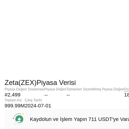
Zeta(ZEX)Piyasa Verisi
Piyasa Değeri Sıralaması
Piyasa Değeri
Tamamen Seyreltilmiş Piyasa Değeri
Do
#2,499
--
--
1
Toplam Arz
Çıkış Tarihi
999.99M
2024-07-01
Kaydolun ve İşlem Yapın 711 USDT'ye Vara