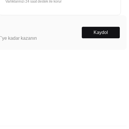
Varlıklarınızı 24 saat destek ile korur
Kaydol
T'ye kadar kazanın