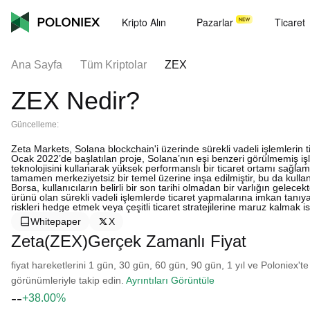
Kripto Alın
Pazarlar
Ticaret
Ana Sayfa
Tüm Kriptolar
ZEX
ZEX Nedir?
Güncelleme:
Zeta Markets, Solana blockchain'i üzerinde sürekli vadeli işlemlerin t
Ocak 2022’de başlatılan proje, Solana’nın eşi benzeri görülmemiş işle
teknolojisini kullanarak yüksek performanslı bir ticaret ortamı sağl
tamamen merkeziyetsiz bir temel üzerine inşa edilmiştir, bu da kullan
Borsa, kullanıcıların belirli bir son tarihi olmadan bir varlığın gele
ürünü olan sürekli vadeli işlemlerde ticaret yapmalarına imkan tanıya
riskleri hedge etmek veya çeşitli ticaret stratejilerine maruz kalmak i
Whitepaper
X
Zeta(ZEX)Gerçek Zamanlı Fiyat
fiyat hareketlerini 1 gün, 30 gün, 60 gün, 90 gün, 1 yıl ve Poloniex'te
görünümleriyle takip edin.
Ayrıntıları Görüntüle
--
+38.00%