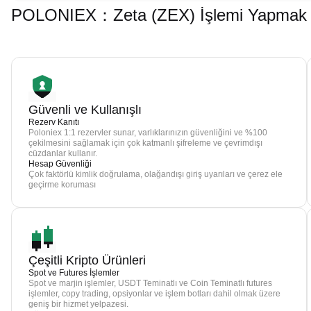
POLONIEX：Zeta (ZEX) İşlemi Yapmak İç
Güvenli ve Kullanışlı
Rezerv Kanıtı
Poloniex 1:1 rezervler sunar, varlıklarınızın güvenliğini ve %100
çekilmesini sağlamak için çok katmanlı şifreleme ve çevrimdışı
cüzdanlar kullanır.
Hesap Güvenliği
Çok faktörlü kimlik doğrulama, olağandışı giriş uyarıları ve çerez ele
geçirme koruması
Çeşitli Kripto Ürünleri
Spot ve Futures İşlemler
Spot ve marjin işlemler, USDT Teminatlı ve Coin Teminatlı futures
işlemler, copy trading, opsiyonlar ve işlem botları dahil olmak üzere
geniş bir hizmet yelpazesi.