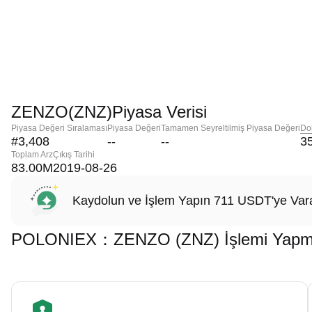
ZENZO(ZNZ)Piyasa Verisi
Piyasa Değeri Sıralaması
Piyasa Değeri
Tamamen Seyreltilmiş Piyasa Değeri
Do
#3,408
--
--
3
Toplam Arz
Çıkış Tarihi
83.00M
2019-08-26
Kaydolun ve İşlem Yapın 711 USDT'ye Vara
POLONIEX：ZENZO (ZNZ) İşlemi Yapmak 