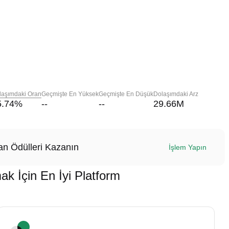
laşımdaki Oran
Geçmişte En Yüksek
Geçmişte En Düşük
Dolaşımdaki Arz
5.74
%
--
--
29.66M
n Ödülleri Kazanın
İşlem Yapın
İçin En İyi Platform