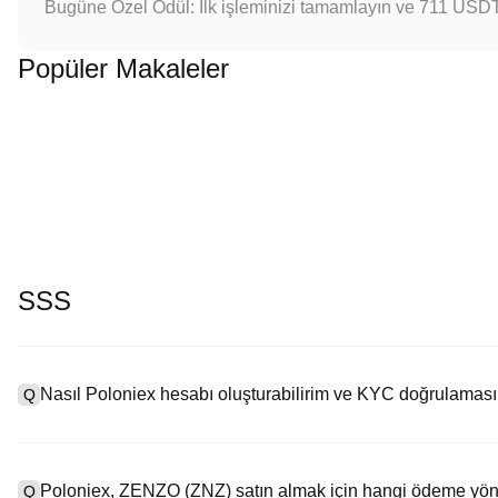
Bugüne Özel Ödül: İlk işleminizi tamamlayın ve 711 USD
Popüler Makaleler
SSS
Nasıl Poloniex hesabı oluşturabilirim ve KYC doğrulaması
Q
Bir hesap oluşturmak için resmi web sitemizdeki
kayıt sayfasını
zi
A
seçeneğine tıklayın, e-posta veya telefon numaranızı girin, bir şi
Poloniex, ZENZO (ZNZ) satın almak için hangi ödeme yönt
Q
Kaydolduktan sonra, "Ayarlar" > "Güvenlik" bölümüne gidin, geçer