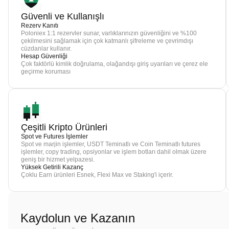
Güvenli ve Kullanışlı
Rezerv Kanıtı
Poloniex 1:1 rezervler sunar, varlıklarınızın güvenliğini ve %100
çekilmesini sağlamak için çok katmanlı şifreleme ve çevrimdışı
cüzdanlar kullanır.
Hesap Güvenliği
Çok faktörlü kimlik doğrulama, olağandışı giriş uyarıları ve çerez ele
geçirme koruması
Çeşitli Kripto Ürünleri
Spot ve Futures İşlemler
Spot ve marjin işlemler, USDT Teminatlı ve Coin Teminatlı futures
işlemler, copy trading, opsiyonlar ve işlem botları dahil olmak üzere
geniş bir hizmet yelpazesi.
Yüksek Getirili Kazanç
Çoklu Earn ürünleri Esnek, Flexi Max ve Staking'i içerir.
Kaydolun ve Kazanın