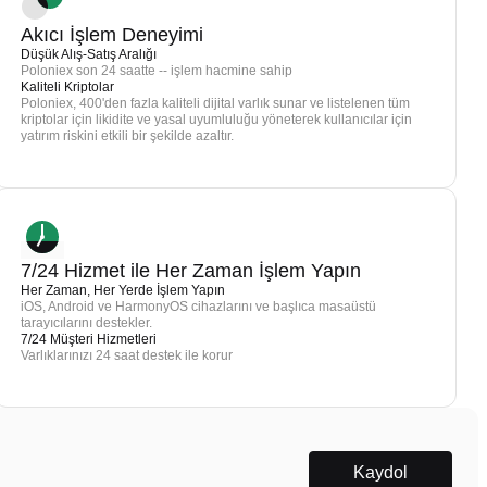
Akıcı İşlem Deneyimi
Düşük Alış-Satış Aralığı
Poloniex son 24 saatte -- işlem hacmine sahip
Kaliteli Kriptolar
Poloniex, 400'den fazla kaliteli dijital varlık sunar ve listelenen tüm
kriptolar için likidite ve yasal uyumluluğu yöneterek kullanıcılar için
yatırım riskini etkili bir şekilde azaltır.
7/24 Hizmet ile Her Zaman İşlem Yapın
Her Zaman, Her Yerde İşlem Yapın
iOS, Android ve HarmonyOS cihazlarını ve başlıca masaüstü
tarayıcılarını destekler.
7/24 Müşteri Hizmetleri
Varlıklarınızı 24 saat destek ile korur
Kaydol