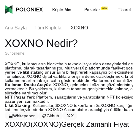
Kripto Alın
Pazarlar
Ticaret
Ana Sayfa
Tüm Kriptolar
XOXNO
XOXNO Nedir?
Güncelleme:
XOXNO, kullanıcıların blockchain teknolojisiyle olan deneyimlerini gel
platformu olarak tasarlanmıştır. MultiversX platformunda faaliyet
yerleri ve likit staking unsurlarını birleştirerek kapsayıcı bir ekosistem
Temelinde, XOXNO dijital varlıklara erişimi demokratikleştirmek, kript
kullanımını artırmak için çaba göstermektedir. Platformun önemli özell
Kullanıcı Dostu Arayüz
: XOXNO, geleneksel cüzdan çözümlerinin yan
vermektedir. Bu yaklaşım, kullanıcı tabanını genişletmekle kalmaz, a
sürecine yardımcı olur.
NFT Pazar Yeri
: Platform, sanatçıların ve yaratıcıların NFT koleksi
pazar yeri sunmaktadır.
Likit Staking
: Kullanıcılar, $XOXNO token'larını $sXOXNO karşılığın
katılımı teşvik ederken XOXNO Accumulator aracılığıyla ödüller kaz
Whitepaper
Github
X
XOXNO(XOXNO)Gerçek Zamanlı Fiyat