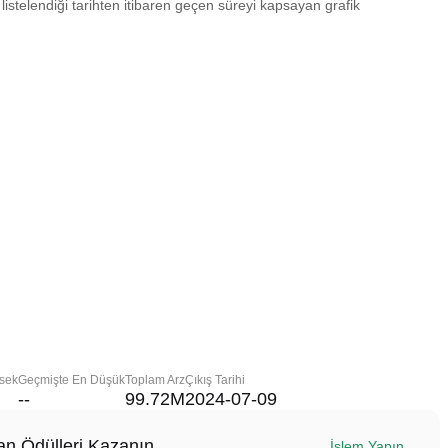
 listelendiği tarihten itibaren geçen süreyi kapsayan grafik
sek
Geçmişte En Düşük
Toplam Arz
Çıkış Tarihi
--
99.72M
2024-07-09
n Ödülleri Kazanın
İşlem Yapın