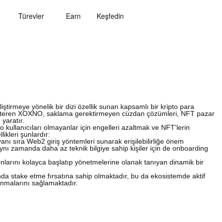
Türevler
Earn
Keşfedin
iştirmeye yönelik bir dizi özellik sunan kapsamlı bir kripto para
 gösteren XOXNO, saklama gerektirmeyen cüzdan çözümleri, NFT pazar
 yaratır.
o kullanıcıları olmayanlar için engelleri azaltmak ve NFT'lerin
ikleri şunlardır:
ı sıra Web2 giriş yöntemleri sunarak erişilebilirliğe önem
ynı zamanda daha az teknik bilgiye sahip kişiler için de onboarding
yonlarını kolayca başlatıp yönetmelerine olanak tanıyan dinamik bir
da stake etme fırsatına sahip olmaktadır, bu da ekosistemde aktif
anmalarını sağlamaktadır.