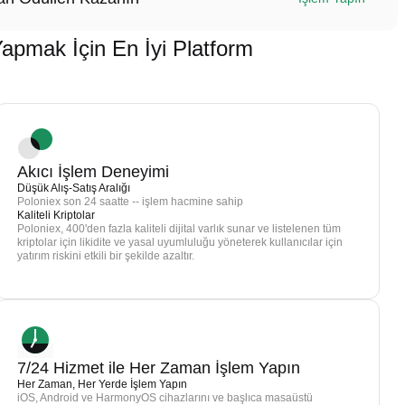
ak İçin En İyi Platform
Akıcı İşlem Deneyimi
Düşük Alış-Satış Aralığı
Poloniex son 24 saatte -- işlem hacmine sahip
Kaliteli Kriptolar
Poloniex, 400'den fazla kaliteli dijital varlık sunar ve listelenen tüm
kriptolar için likidite ve yasal uyumluluğu yöneterek kullanıcılar için
yatırım riskini etkili bir şekilde azaltır.
7/24 Hizmet ile Her Zaman İşlem Yapın
Her Zaman, Her Yerde İşlem Yapın
iOS, Android ve HarmonyOS cihazlarını ve başlıca masaüstü