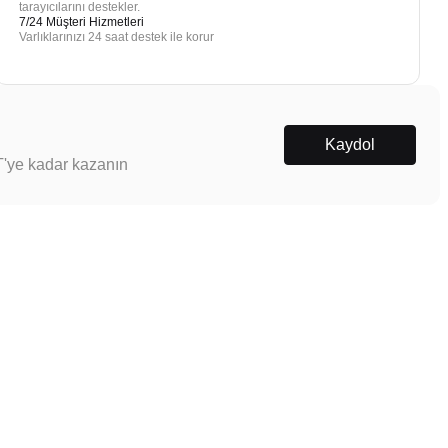
tarayıcılarını destekler.
7/24 Müşteri Hizmetleri
Varlıklarınızı 24 saat destek ile korur
Kaydol
T'ye kadar kazanın