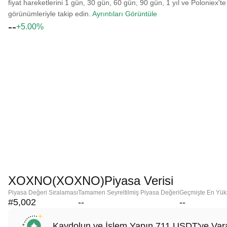
fiyat hareketlerini 1 gün, 30 gün, 60 gün, 90 gün, 1 yıl ve Poloniex'te
görünümleriyle takip edin.
Ayrıntıları Görüntüle
--
+5.00%
XOXNO(XOXNO)Piyasa Verisi
Piyasa Değeri Sıralaması
Tamamen Seyreltilmiş Piyasa Değeri
Geçmişte En Yük
#5,002
--
--
Kaydolun ve İşlem Yapın 711 USDT'ye Vara