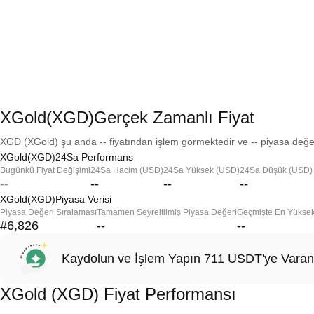
XGold(XGD)Gerçek Zamanlı Fiyat
XGD (XGold) şu anda -- fiyatından işlem görmektedir ve -- piyasa değer
XGold(XGD)24Sa Performans
Bugünkü Fiyat Değişimi
24Sa Hacim (USD)
24Sa Yüksek (USD)
24Sa Düşük (USD)
--
--
--
--
XGold(XGD)Piyasa Verisi
Piyasa Değeri Sıralaması
Tamamen Seyreltilmiş Piyasa Değeri
Geçmişte En Yükse
#6,826
--
--
Kaydolun ve İşlem Yapın 711 USDT'ye Varan
XGold (XGD) Fiyat Performansı