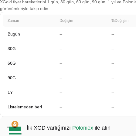
XGold fiyat hareketlerini 1 gün, 30 gün, 60 gün, 90 gün, 1 yıl ve Polonie
görünümleriyle takip edin.
Zaman
Değişim
%Değişim
Bugün
--
--
30G
--
--
60G
--
--
90G
--
--
1Y
--
--
Listelemeden beri
--
--
İlk XGD varlığınızı
Poloniex
ile alın