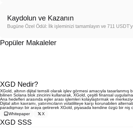
Kaydolun ve Kazanın
Bugüne Özel Ödül: İlk işleminizi tamamlayın ve 711 USDT'
Popüler Makaleler
XGD Nedir?
XGold, altının dijital temsili olarak işlev görmesi amacıyla tasarlanmış b
bilinen Solana blok zincirini kullanarak, XGold, çeşitli finansal uygulamala
Ana hedefleri arasında eşler arası işlemleri kolaylaştırmak ve merkeziye
Dijital altın kavramı, yatırımcıların volatiliteye karşı korunabilen alterna
paradigmayı bir araya getirerek XGold, piyasada kendine özgü bir niş o
Whitepaper
X
XGD SSS