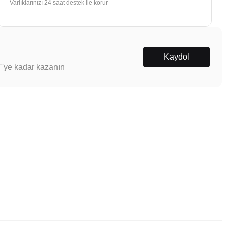
Varlıklarınızı 24 saat destek ile korur
Kaydol
T'ye kadar kazanın