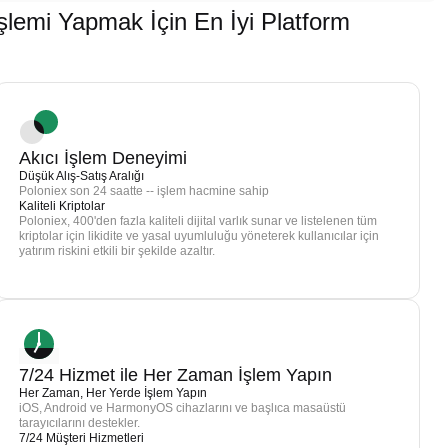
mi Yapmak İçin En İyi Platform
Akıcı İşlem Deneyimi
Düşük Alış-Satış Aralığı
Poloniex son 24 saatte -- işlem hacmine sahip
Kaliteli Kriptolar
Poloniex, 400'den fazla kaliteli dijital varlık sunar ve listelenen tüm
kriptolar için likidite ve yasal uyumluluğu yöneterek kullanıcılar için
yatırım riskini etkili bir şekilde azaltır.
7/24 Hizmet ile Her Zaman İşlem Yapın
Her Zaman, Her Yerde İşlem Yapın
iOS, Android ve HarmonyOS cihazlarını ve başlıca masaüstü
tarayıcılarını destekler.
7/24 Müşteri Hizmetleri