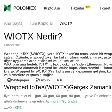
Kripto Alın
Pazarlar
Ticaret
Ana Sayfa
Tüm Kriptolar
WIOTX
WIOTX Nedir?
Güncelleme:
Wrapped IoTeX ($WIOTX), yerel IOTX token'ını temsil eden bir wrappe
sağlar. Özünde, wrapped token'lar kullanıcıların varlıklarını ekosis
diğer uygulamalarda etkileşimi ve katılımı artırır.
WIOTX'in ana hedefi, IOTX'i IoTeX blockchain'inden Ethereum, Poly
ortamlarına aktarmak için yenilikçi iotube köprü ekosistemini kullana
kılarak Wrapped IoTeX, IOTX'in likiditesini ve kapsamını geliştirir, 
ve hizmetlere erişmesini sağlar.
Whitepaper
Github
X
Wrapped IoTeX(WIOTX)Gerçek Zamanlı 
fiyat hareketlerini 1 gün, 30 gün, 60 gün, 90 gün, 1 yıl ve Poloniex'te
görünümleriyle takip edin.
Ayrıntıları Görüntüle
--
+2.00%