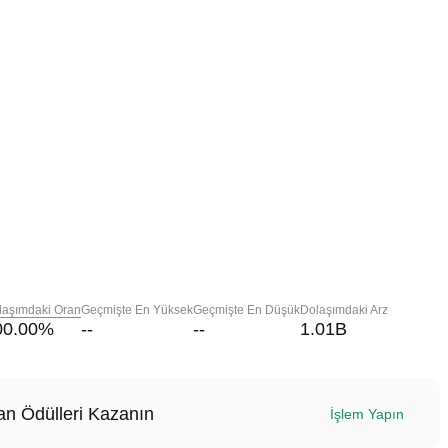
laşımdaki Oran
Geçmişte En Yüksek
Geçmişte En Düşük
Dolaşımdaki Arz
00.00
%
--
--
1.01B
n Ödülleri Kazanın
İşlem Yapın