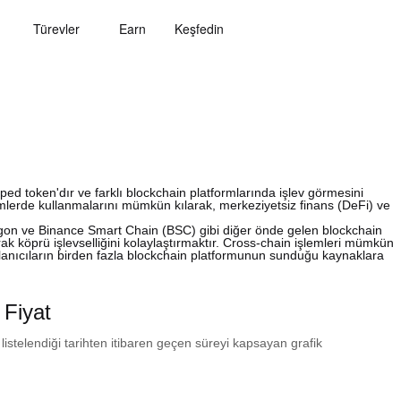
Türevler
Earn
Keşfedin
d token'dır ve farklı blockchain platformlarında işlev görmesini
temlerde kullanmalarını mümkün kılarak, merkeziyetsiz finans (DeFi) ve
gon ve Binance Smart Chain (BSC) gibi diğer önde gelen blockchain
rak köprü işlevselliğini kolaylaştırmaktır. Cross-chain işlemleri mümkün
kullanıcıların birden fazla blockchain platformunun sunduğu kaynaklara
Fiyat
 listelendiği tarihten itibaren geçen süreyi kapsayan grafik