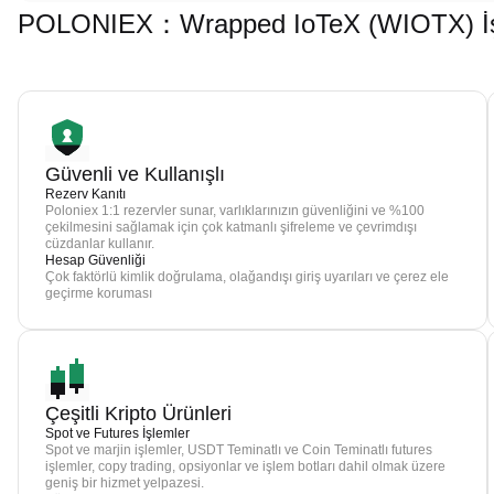
POLONIEX：Wrapped IoTeX (WIOTX) İşle
Güvenli ve Kullanışlı
Rezerv Kanıtı
Poloniex 1:1 rezervler sunar, varlıklarınızın güvenliğini ve %100
çekilmesini sağlamak için çok katmanlı şifreleme ve çevrimdışı
cüzdanlar kullanır.
Hesap Güvenliği
Çok faktörlü kimlik doğrulama, olağandışı giriş uyarıları ve çerez ele
geçirme koruması
Çeşitli Kripto Ürünleri
Spot ve Futures İşlemler
Spot ve marjin işlemler, USDT Teminatlı ve Coin Teminatlı futures
işlemler, copy trading, opsiyonlar ve işlem botları dahil olmak üzere
geniş bir hizmet yelpazesi.