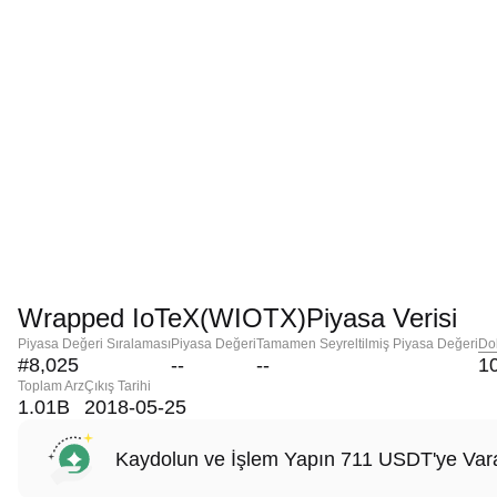
Wrapped IoTeX(WIOTX)Piyasa Verisi
Piyasa Değeri Sıralaması
Piyasa Değeri
Tamamen Seyreltilmiş Piyasa Değeri
Do
#8,025
--
--
1
Toplam Arz
Çıkış Tarihi
1.01B
2018-05-25
Kaydolun ve İşlem Yapın 711 USDT'ye Vara