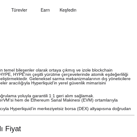
Türevler
Earn
Keşfedin
 için temel bileşenler olarak ortaya çıkmış ve izole blockchain
. WHYPE, HYPE'nin çeşitli yürütme çerçevelerinde atomik eşdeğerliliği
 geliştirmektedir. Geleneksel sarma mekanizmalarının dış yöneticilere
er aracılığıyla Hyperliquid’in yerel güvenlik mimarisini
oğrulama yoluyla garantili 1:1 geri alım sağlamak.
perVM'si hem de Ethereum Sanal Makinesi (EVM) ortamlarıyla
ıyla Hyperliquid’in merkeziyetsiz borsa (DEX) altyapısına doğrudan
 Fiyat