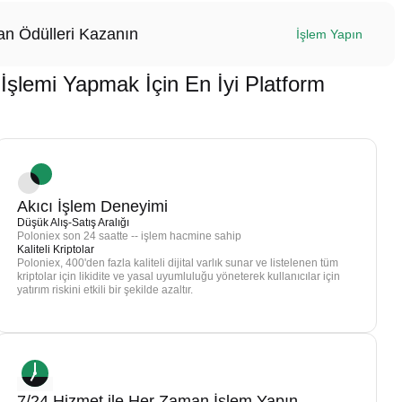
n Ödülleri Kazanın
İşlem Yapın
mi Yapmak İçin En İyi Platform
Akıcı İşlem Deneyimi
Düşük Alış-Satış Aralığı
Poloniex son 24 saatte -- işlem hacmine sahip
Kaliteli Kriptolar
Poloniex, 400'den fazla kaliteli dijital varlık sunar ve listelenen tüm
kriptolar için likidite ve yasal uyumluluğu yöneterek kullanıcılar için
yatırım riskini etkili bir şekilde azaltır.
7/24 Hizmet ile Her Zaman İşlem Yapın