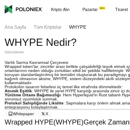
Kripto Alın
Pazarlar
Ticaret
Ana Sayfa
Tüm Kriptolar
WHYPE
WHYPE Nedir?
Güncelleme:
Varlık Sarma Kavramsal Çerçevesi
Wrapped token'lar, zincirler arası birlikte çalışabilirliği teşvik etmek
ortamlarının neden olduğu zorlukları etkili bir şekilde hafifletmiştir
koruyan standartlaştırılmış bir temsilini oluşturarak bu paradigmayı
bağımlı olmasının aksine, WHYPE, sistem düzeyindeki akıllı sözleşmel
kullanmaktadır.
Protokolün tasarım felsefesi üç temel ilke etrafında dönmektedir:
Atomik Eşitlik
: WHYPE ile yerel HYPE karşılığı arasında zincir içi d
Yürütme Ortamı Bağımsızlığı
: Hem Hyperliquid’in Rust tabanlı Hy
sorunsuz uyumluluk sunmak.
Protokol Sahipliğinde Likidite
: Sapmalara karşı önlem almak amac
entegrasyonu kolaylaştırmak.
Whitepaper
X
Wrapped HYPE(WHYPE)Gerçek Zamanlı