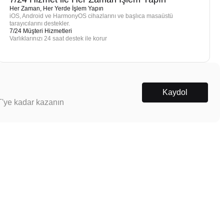
Her Zaman, Her Yerde İşlem Yapın
iOS, Android ve HarmonyOS cihazlarını ve başlıca masaüstü
tarayıcılarını destekler.
7/24 Müşteri Hizmetleri
Varlıklarınızı 24 saat destek ile korur
Kaydol
T'ye kadar kazanın