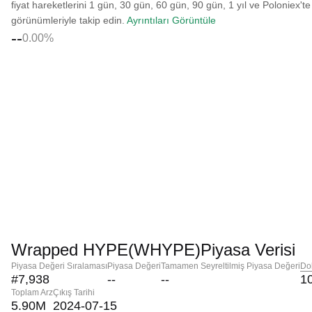
fiyat hareketlerini 1 gün, 30 gün, 60 gün, 90 gün, 1 yıl ve Poloniex'te
görünümleriyle takip edin.
Ayrıntıları Görüntüle
--
0.00%
Wrapped HYPE(WHYPE)Piyasa Verisi
Piyasa Değeri Sıralaması
Piyasa Değeri
Tamamen Seyreltilmiş Piyasa Değeri
Do
#7,938
--
--
1
Toplam Arz
Çıkış Tarihi
5.90M
2024-07-15