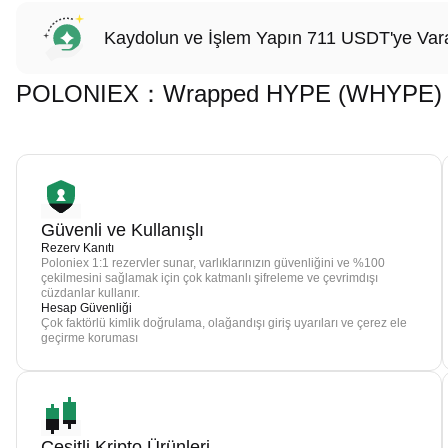
Kaydolun ve İşlem Yapın 711 USDT'ye Vara
POLONIEX：Wrapped HYPE (WHYPE) İşle
Güvenli ve Kullanışlı
Rezerv Kanıtı
Poloniex 1:1 rezervler sunar, varlıklarınızın güvenliğini ve %100
çekilmesini sağlamak için çok katmanlı şifreleme ve çevrimdışı
cüzdanlar kullanır.
Hesap Güvenliği
Çok faktörlü kimlik doğrulama, olağandışı giriş uyarıları ve çerez ele
geçirme koruması
Çeşitli Kripto Ürünleri