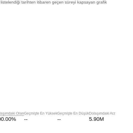
 listelendiği tarihten itibaren geçen süreyi kapsayan grafik
laşımdaki Oran
Geçmişte En Yüksek
Geçmişte En Düşük
Dolaşımdaki Arz
00.00
%
--
--
5.90M