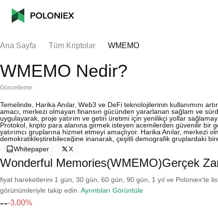
Ana Sayfa
Tüm Kriptolar
WMEMO
WMEMO Nedir?
Güncelleme:
Temelinde, Harika Anılar, Web3 ve DeFi teknolojilerinin kullanımını artı
amacı, merkezi olmayan finansın gücünden yararlanan sağlam ve sürdürül
uygulayarak, proje yatırım ve getiri üretimi için yenilikçi yollar sağlamay
Protokol, kripto para alanına girmek isteyen acemilerden güvenilir bir ge
yatırımcı gruplarına hizmet etmeyi amaçlıyor. Harika Anılar, merkezi olm
demokratikleştirebileceğine inanarak, çeşitli demografik gruplardaki bi
Whitepaper
X
Wonderful Memories(WMEMO)Gerçek Zam
fiyat hareketlerini 1 gün, 30 gün, 60 gün, 90 gün, 1 yıl ve Poloniex'te li
görünümleriyle takip edin.
Ayrıntıları Görüntüle
--
-3.00%