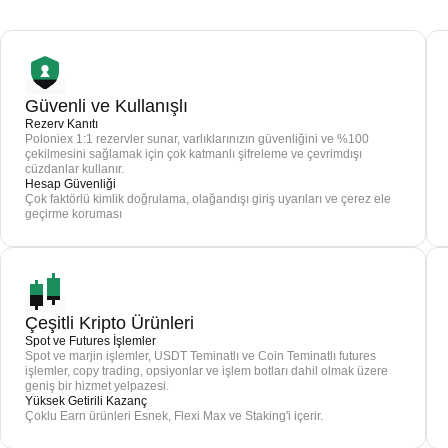
Güvenli ve Kullanışlı
Rezerv Kanıtı
Poloniex 1:1 rezervler sunar, varlıklarınızın güvenliğini ve %100
çekilmesini sağlamak için çok katmanlı şifreleme ve çevrimdışı
cüzdanlar kullanır.
Hesap Güvenliği
Çok faktörlü kimlik doğrulama, olağandışı giriş uyarıları ve çerez ele
geçirme koruması
Çeşitli Kripto Ürünleri
Spot ve Futures İşlemler
Spot ve marjin işlemler, USDT Teminatlı ve Coin Teminatlı futures
işlemler, copy trading, opsiyonlar ve işlem botları dahil olmak üzere
geniş bir hizmet yelpazesi.
Yüksek Getirili Kazanç
Çoklu Earn ürünleri Esnek, Flexi Max ve Staking'i içerir.