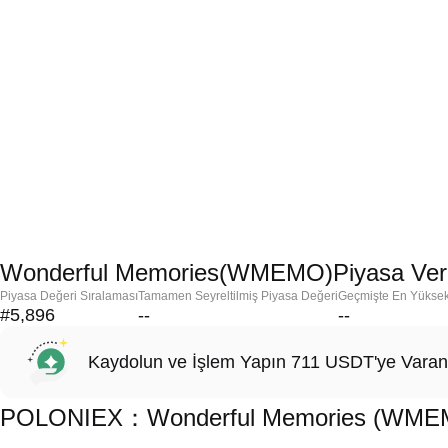
Wonderful Memories(WMEMO)Piyasa Veri
Piyasa Değeri Sıralaması
Tamamen Seyreltilmiş Piyasa Değeri
Geçmişte En Yükse
#5,896
--
--
Kaydolun ve İşlem Yapın 711 USDT'ye Varan
POLONIEX：Wonderful Memories (WMEMO) 