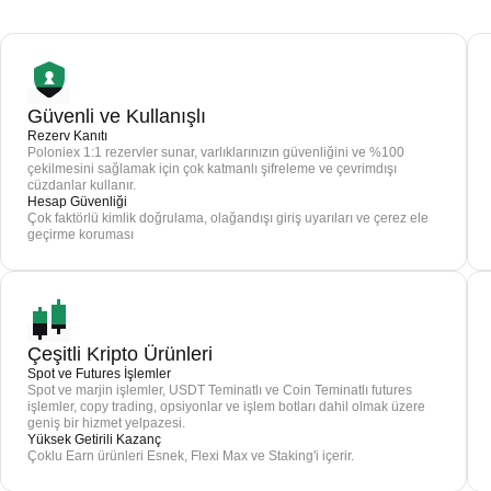
Güvenli ve Kullanışlı
Rezerv Kanıtı
Poloniex 1:1 rezervler sunar, varlıklarınızın güvenliğini ve %100
çekilmesini sağlamak için çok katmanlı şifreleme ve çevrimdışı
cüzdanlar kullanır.
Hesap Güvenliği
Çok faktörlü kimlik doğrulama, olağandışı giriş uyarıları ve çerez ele
geçirme koruması
Çeşitli Kripto Ürünleri
Spot ve Futures İşlemler
Spot ve marjin işlemler, USDT Teminatlı ve Coin Teminatlı futures
işlemler, copy trading, opsiyonlar ve işlem botları dahil olmak üzere
geniş bir hizmet yelpazesi.
Yüksek Getirili Kazanç
Çoklu Earn ürünleri Esnek, Flexi Max ve Staking'i içerir.