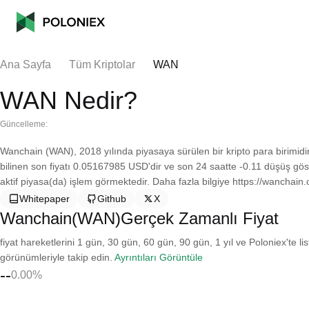
Ana Sayfa
Tüm Kriptolar
WAN
WAN Nedir?
Güncelleme:
Wanchain (WAN), 2018 yılında piyasaya sürülen bir kripto para birimid
bilinen son fiyatı 0.05167985 USD'dir ve son 24 saatte -0.11 düşüş gö
aktif piyasa(da) işlem görmektedir. Daha fazla bilgiye https://wanchain.o
Whitepaper
Github
X
Wanchain(WAN)Gerçek Zamanlı Fiyat
fiyat hareketlerini 1 gün, 30 gün, 60 gün, 90 gün, 1 yıl ve Poloniex'te li
görünümleriyle takip edin.
Ayrıntıları Görüntüle
--
0.00%