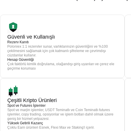
Güvenli ve Kullanışlı
Rezerv Kanıtı
Poloniex 1:1 rezervler sunar, varlıklarınızın güvenliğini ve %100
çekilmesini sağlamak için çok katmanlı şifreleme ve çevrimdışı
cüzdanlar kullanır.
Hesap Güvenliği
Çok faktörlü kimlik doğrulama, olağandışı giriş uyarıları ve çerez ele
geçirme koruması
Çeşitli Kripto Ürünleri
Spot ve Futures İşlemler
Spot ve marjin işlemler, USDT Teminatlı ve Coin Teminatlı futures
işlemler, copy trading, opsiyonlar ve işlem botları dahil olmak üzere
geniş bir hizmet yelpazesi.
Yüksek Getirili Kazanç
Çoklu Earn ürünleri Esnek, Flexi Max ve Staking'i içerir.