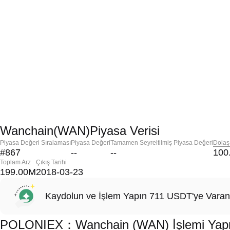
Wanchain(WAN)Piyasa Verisi
Piyasa Değeri Sıralaması
Piyasa Değeri
Tamamen Seyreltilmiş Piyasa Değeri
Dolaş
#867
--
--
100
Toplam Arz
Çıkış Tarihi
199.00M
2018-03-23
Kaydolun ve İşlem Yapın 711 USDT'ye Varan
POLONIEX：Wanchain (WAN) İşlemi Yapmak