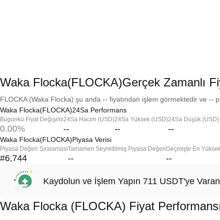
Waka Flocka(FLOCKA)Gerçek Zamanlı Fi
FLOCKA (Waka Flocka) şu anda -- fiyatından işlem görmektedir ve -- pi
Waka Flocka(FLOCKA)24Sa Performans
Bugünkü Fiyat Değişimi
24Sa Hacim (USD)
24Sa Yüksek (USD)
24Sa Düşük (USD)
0.00%
--
--
--
Waka Flocka(FLOCKA)Piyasa Verisi
Piyasa Değeri Sıralaması
Tamamen Seyreltilmiş Piyasa Değeri
Geçmişte En Yükse
#6,744
--
--
Kaydolun ve İşlem Yapın 711 USDT'ye Varan
Waka Flocka (FLOCKA) Fiyat Performans