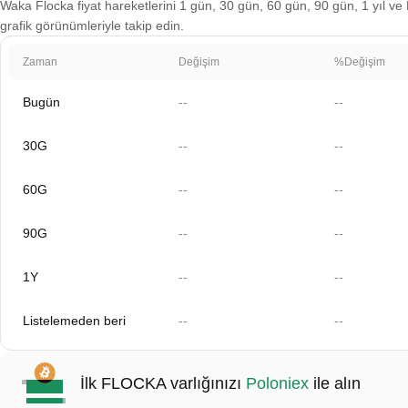
Waka Flocka fiyat hareketlerini 1 gün, 30 gün, 60 gün, 90 gün, 1 yıl ve 
grafik görünümleriyle takip edin.
Zaman
Değişim
%Değişim
Bugün
--
--
30G
--
--
60G
--
--
90G
--
--
1Y
--
--
Listelemeden beri
--
--
İlk FLOCKA varlığınızı
Poloniex
ile alın